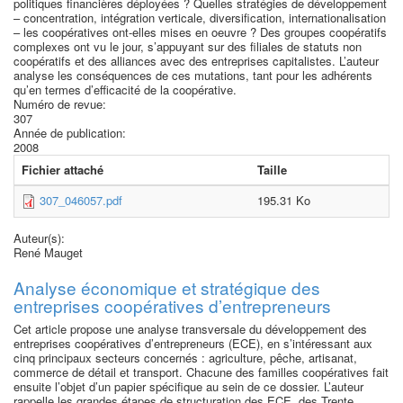
politiques financières déployées ? Quelles stratégies de développement
– concentration, intégration verticale, diversification, internationalisation
– les coopératives ont-elles mises en oeuvre ? Des groupes coopératifs
complexes ont vu le jour, s’appuyant sur des filiales de statuts non
coopératifs et des alliances avec des entreprises capitalistes. L’auteur
analyse les conséquences de ces mutations, tant pour les adhérents
qu’en termes d’efficacité de la coopérative.
Numéro de revue:
307
Année de publication:
2008
Fichier attaché
Taille
307_046057.pdf
195.31 Ko
Auteur(s):
René Mauget
Analyse économique et stratégique des
entreprises coopératives d’entrepreneurs
Cet article propose une analyse transversale du développement des
entreprises coopératives d’entrepreneurs (ECE), en s’intéressant aux
cinq principaux secteurs concernés : agriculture, pêche, artisanat,
commerce de détail et transport. Chacune des familles coopératives fait
ensuite l’objet d’un papier spécifique au sein de ce dossier. L’auteur
rappelle les grandes étapes de structuration des ECE, des Trente