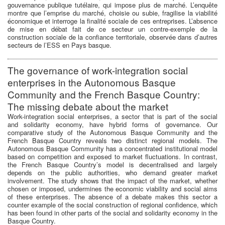
gouvernance publique tutélaire, qui impose plus de marché. L’enquête
montre que l’emprise du marché, choisie ou subie, fragilise la viabilité
économique et interroge la finalité sociale de ces entreprises. L’absence
de mise en débat fait de ce secteur un contre-exemple de la
construction sociale de la confiance territoriale, observée dans d’autres
secteurs de l’ESS en Pays basque.
The governance of work-integration social
enterprises in the Autonomous Basque
Community and the French Basque Country:
The missing debate about the market
Work-integration social enterprises, a sector that is part of the social
and solidarity economy, have hybrid forms of governance. Our
comparative study of the Autonomous Basque Community and the
French Basque Country reveals two distinct regional models. The
Autonomous Basque Community has a concentrated institutional model
based on competition and exposed to market fluctuations. In contrast,
the French Basque Country’s model is decentralised and largely
depends on the public authorities, who demand greater market
involvement. The study shows that the impact of the market, whether
chosen or imposed, undermines the economic viability and social aims
of these enterprises. The absence of a debate makes this sector a
counter example of the social construction of regional confidence, which
has been found in other parts of the social and solidarity economy in the
Basque Country.