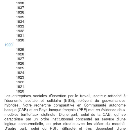
1938
1937
1936
1935
1934
1933
1932
1931
1930
1920
1929
1928
1927
1926
1925
1924
1923
1922
1921
1920
Les entreprises sociales d’insertion par le travail, secteur rattaché à
l’économie sociale et solidaire (ESS), relèvent de gouvernances
hybrides. Notre recherche comparative en Communauté autonome
basque (CAB) et en Pays basque français (PBF) met en évidence deux
modèles territoriaux distincts. D’une part, celui de la CAB, qui se
caractérise par un ordre institutionnel concentré au service d’une
logique concurrentielle, en prise directe avec les aléas du marché.
D’autre part, celui du PBF, diffracté et très dépendant d’une