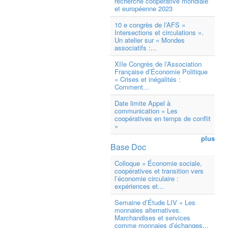
recherche coopérative mondiale
et européenne 2023
10 e congrès de l’AFS «
Intersections et circulations ».
Un atelier sur « Mondes
associatifs :...
XIIe Congrès de l’Association
Française d’Économie Politique
« Crises et inégalités :
Comment...
Date limite Appel à
communication « Les
coopératives en temps de conflit
»
plus
Base Doc
Colloque « Économie sociale,
coopératives et transition vers
l’économie circulaire :
expériences et...
Semaine d’Étude LIV « Les
monnaies alternatives.
Marchandises et services
comme monnaies d’échanges...