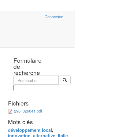
Cairn.info
Connexion
Formulaire
de
recherche
Rechercher
Fichiers
296_026041.pdf
Mots clés
développement local
,
innovation
,
alternative
,
Italie
,