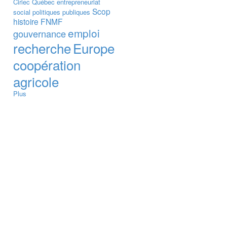
Ciriec
Québec
entrepreneuriat
Scop
social
politiques publiques
histoire
FNMF
emploi
gouvernance
recherche
Europe
coopération
agricole
Plus