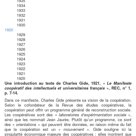
1935
1934
1933
1932
1931
1930
1920
1929
1928
1927
1926
1925
1924
1923
1922
1921
1920
Une introduction au texte de Charles Gide, 1921, «
Le Manifeste
coopératif des intellectuels et universitaires français
», REC, n° 1,
p. 7-14.
Dans ce manifeste, Charles Gide présente sa vision de la coopération.
Selon le cofondateur de la Revue des études coopératives, la
coopération peut offrir un programme général de reconstruction sociale.
Les coopératives sont des «
laboratoires d’expérimentation sociale
»,
ainsi que les nommait Jean Jaurès. Plutôt qu’un programme, ce sont
des «
orientations
» qui peuvent être données, en raison même du fait
que la coopération est un «
mouvement
». Gide souligne ici la
singularité économique majeure des coopératives : elles montrent que