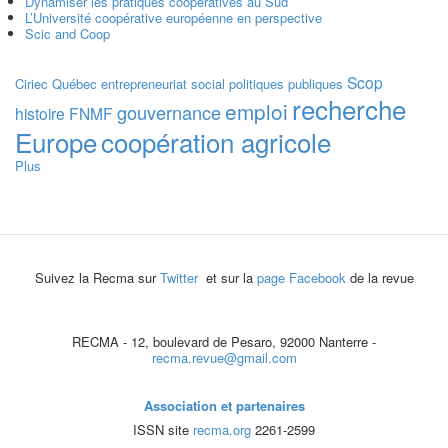
Dynamiser les pratiques coopératives au Sud
L’Université coopérative européenne en perspective
Scic and Coop
Scop
Ciriec
Québec
entrepreneuriat social
politiques publiques
recherche
emploi
gouvernance
histoire
FNMF
Europe
coopération agricole
Plus
Suivez la Recma sur
Twitter
et sur la
page Facebook
de la revue
RECMA - 12, boulevard de Pesaro, 92000 Nanterre -
recma.revue@gmail.com
Association et partenaires
ISSN site
recma.org
2261-2599