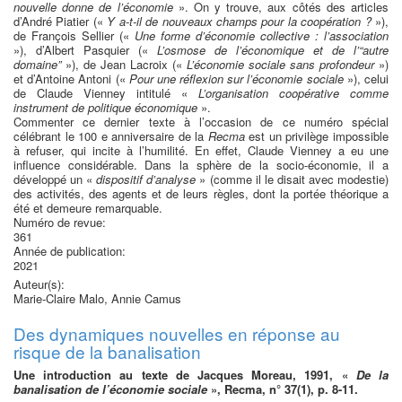
nouvelle donne de l’économie
». On y trouve, aux côtés des articles
d’André Piatier («
Y a-t-il de nouveaux champs pour la coopération ?
»),
de François Sellier («
Une forme d’économie collective : l’association
»), d’Albert Pasquier («
L’osmose de l’économique et de l’“autre
domaine”
»), de Jean Lacroix («
L’économie sociale sans profondeur
»)
et d’Antoine Antoni («
Pour une réflexion sur l’économie sociale
»), celui
de Claude Vienney intitulé «
L’organisation coopérative comme
instrument de politique économique
».
Commenter ce dernier texte à l’occasion de ce numéro spécial
célébrant le 100 e anniversaire de la
Recma
est un privilège impossible
à refuser, qui incite à l’humilité. En effet, Claude Vienney a eu une
influence considérable. Dans la sphère de la socio-économie, il a
développé un «
dispositif d’analyse
» (comme il le disait avec modestie)
des activités, des agents et de leurs règles, dont la portée théorique a
été et demeure remarquable.
Numéro de revue:
361
Année de publication:
2021
Auteur(s):
Marie-Claire Malo, Annie Camus
Des dynamiques nouvelles en réponse au
risque de la banalisation
Une introduction au texte de Jacques Moreau, 1991, «
De la
banalisation de l’économie sociale
», Recma, n° 37(1), p. 8-11.