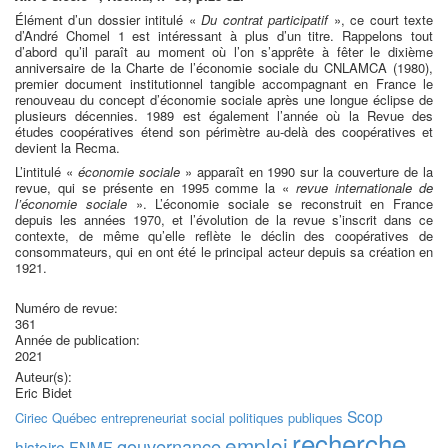
Élément d’un dossier intitulé «
Du contrat participatif
», ce court texte
d’André Chomel 1 est intéressant à plus d’un titre. Rappelons tout
d’abord qu’il paraît au moment où l’on s’apprête à fêter le dixième
anniversaire de la Charte de l’économie sociale du CNLAMCA (1980),
premier document institutionnel tangible accompagnant en France le
renouveau du concept d’économie sociale après une longue éclipse de
plusieurs décennies. 1989 est également l’année où la Revue des
études coopératives étend son périmètre au-delà des coopératives et
devient la Recma.
L’intitulé «
économie sociale
» apparaît en 1990 sur la couverture de la
revue, qui se présente en 1995 comme la «
revue internationale de
l’économie sociale
». L’économie sociale se reconstruit en France
depuis les années 1970, et l’évolution de la revue s’inscrit dans ce
contexte, de même qu’elle reflète le déclin des coopératives de
consommateurs, qui en ont été le principal acteur depuis sa création en
1921.
Numéro de revue:
361
Année de publication:
2021
Auteur(s):
Eric Bidet
Scop
Ciriec
Québec
entrepreneuriat social
politiques publiques
recherche
emploi
gouvernance
histoire
FNMF