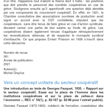
d’un titre. Rappelons tout d’abord le thème dont il traite : les positions
que doit prendre le personnel des sociétés coopératives en cas de
grève. Soulignons ensuite qu’il approfondit une question déjà abordée
par une composante du mouvement coopératif. En effet, en 1921, la
Chambre consultative des associations ouvrières de production avait
signé un accord avec la CGT confédérée, stipulant que les
coopérateurs, sans être tenus de faire grève en cas d’action syndicale,
devaient verser une partie de leur salaire au fonds de grève. Les
coopératives étaient également tenues d’appliquer rétrospectivement
les revendications obtenues et de respecter le monopole syndical
d’embauche. Ce que propose Ernest Poisson en 1936 s’inscrit dans
cette démarche.
Numéro de revue:
361
Année de publication:
2021
Auteur(s):
Michel Dreyfus
Vers un concept unitaire du secteur coopératif
Une introduction au texte de Georges Fauquet, 1935, « Rapport sur
le secteur coopératif. Essai sur la place de l’homme dans les
institutions coopératives et sur la place de celles-ci dans
l’économie », REC n° 54(1), p. 82-167 (p. 82-98 pour l’extrait publié).
Georges Fauquet (1873-1953), médecin de formation, coopérateur dès