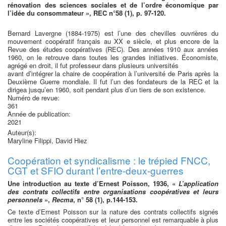
rénovation des sciences sociales et de l’ordre économique par
l’idée du consommateur », REC n°58 (1), p. 97-120.
Bernard Lavergne (1884-1975) est l’une des chevilles ouvrières du
mouvement coopératif français au XX e siècle, et plus encore de la
Revue des études coopératives (REC). Des années 1910 aux années
1960, on le retrouve dans toutes les grandes initiatives. Économiste,
agrégé en droit, il fut professeur dans plusieurs universités
avant d’intégrer la chaire de coopération à l’université de Paris après la
Deuxième Guerre mondiale. Il fut l’un des fondateurs de la REC et la
dirigea jusqu’en 1960, soit pendant plus d’un tiers de son existence.
Numéro de revue:
361
Année de publication:
2021
Auteur(s):
Maryline Filippi, David Hiez
Coopération et syndicalisme : le trépied FNCC,
CGT et SFIO durant l’entre-deux-guerres
Une introduction au texte d’Ernest Poisson, 1936, «
L’application
des contrats collectifs entre organisations coopératives et leurs
personnels
»,
Recma
, n° 58 (1), p.144-153.
Ce texte d’Ernest Poisson sur la nature des contrats collectifs signés
entre les sociétés coopératives et leur personnel est remarquable à plus