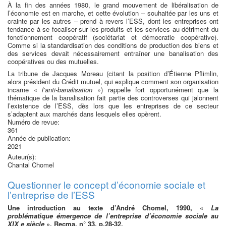
À la fin des années 1980, le grand mouvement de libéralisation de
l’économie est en marche, et cette évolution – souhaitée par les uns et
crainte par les autres – prend à revers l’ESS, dont les entreprises ont
tendance à se focaliser sur les produits et les services au détriment du
fonctionnement coopératif (sociétariat et démocratie coopérative).
Comme si la standardisation des conditions de production des biens et
des services devait nécessairement entraîner une banalisation des
coopératives ou des mutuelles.
La tribune de Jacques Moreau (citant la position d’Étienne Pflimlin,
alors président du Crédit mutuel, qui explique comment son organisation
incarne «
l’anti-banalisation
») rappelle fort opportunément que la
thématique de la banalisation fait partie des controverses qui jalonnent
l’existence de l’ESS, dès lors que les entreprises de ce secteur
s’adaptent aux marchés dans lesquels elles opèrent.
Numéro de revue:
361
Année de publication:
2021
Auteur(s):
Chantal Chomel
Questionner le concept d’économie sociale et
l’entreprise de l’ESS
Une introduction au texte d’André Chomel, 1990, «
La
problématique émergence de l’entreprise d’économie sociale au
XIX e siècle
», Recma, n° 33, p.28-32.