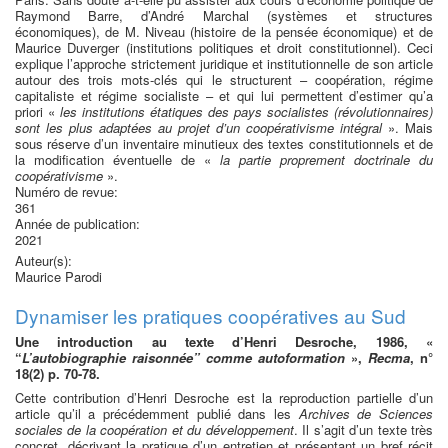
Raymond Barre, d’André Marchal (systèmes et structures
économiques), de M. Niveau (histoire de la pensée économique) et de
Maurice Duverger (institutions politiques et droit constitutionnel). Ceci
explique l’approche strictement juridique et institutionnelle de son article
autour des trois mots-clés qui le structurent – coopération, régime
capitaliste et régime socialiste – et qui lui permettent d’estimer qu’a
priori «
les institutions étatiques des pays socialistes (révolutionnaires)
sont les plus adaptées au projet d’un coopérativisme intégral
». Mais
sous réserve d’un inventaire minutieux des textes constitutionnels et de
la modification éventuelle de «
la partie proprement doctrinale du
coopérativisme
».
Numéro de revue:
361
Année de publication:
2021
Auteur(s):
Maurice Parodi
Dynamiser les pratiques coopératives au Sud
Une introduction au texte d’Henri Desroche, 1986, «
“
L’autobiographie raisonnée” comme autoformation
»,
Recma
, n°
18(2) p. 70-78.
Cette contribution d’Henri Desroche est la reproduction partielle d’un
article qu’il a précédemment publié dans les
Archives de Sciences
sociales de la coopération et du développement
. Il s’agit d’un texte très
concret, décrivant la pratique d’un entretien et présentant un bref récit