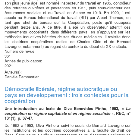
son plus jeune âge, est nommé inspecteur du travail en 1905, contrôleur
des retraites ouvrières et paysannes en 1911, puis sous-directeur des
Assurances sociales et du Travail en Alsace en 1919. En 1920, il est
appelé au Bureau international du travail (BIT) par Albert Thomas, en
tant que chef du bureau sur la Coopération, poste qu’il occupera
pendant treize ans. À ce titre, il a été un observateur attentif des
mouvements coopératifs dans différents pays, en s’appuyant sur les
méthodes inductives héritées de ses études médicales. Il revisite donc
les doctrines coopératives (celles de Charles Gide et de Bernard
Lavergne, notamment) au regard du contexte du début du XX e siècle.
Numéro de revue:
361
Année de publication:
2021
Auteur(s):
Danièle Demoustier
Démocratie libérale, régime autocratique ou
pays en développement : trois contextes pour la
coopération
Une introduction au texte de Diva Benevides Pinho, 1963, «
La
coopération en régime capitaliste et en régime socialiste
», REC, n°
131(1), p. 37-47.
De 1952 à 1953, Diva Pinho a suivi le cours de Bernard Lavergne sur
les institutions et les doctrines coopératives à la faculté de droit de
Paris. Sans doute a-t-elle pu assister aux cours d’économie politique de