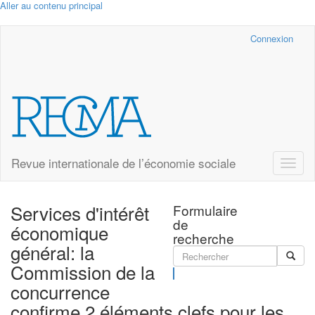
Aller au contenu principal
Cairn.info
Connexion
Revue internationale de l’économie sociale
Toggle
naviga
Services d'intérêt
Formulaire
de
économique
recherche
général: la
Commission de la
Rechercher
concurrence
confirme 2 éléments clefs pour les