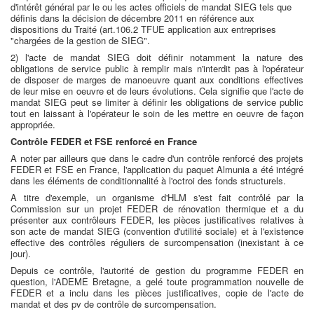
d'intérêt général par le ou les actes officiels de mandat SIEG tels que
définis dans la décision de décembre 2011 en référence aux
dispositions du Traité (art.106.2 TFUE application aux entreprises
"chargées de la gestion de SIEG".
2) l'acte de mandat SIEG doit définir notamment la nature des
obligations de service public à remplir mais n'interdit pas à l'opérateur
de disposer de marges de manoeuvre quant aux conditions effectives
de leur mise en oeuvre et de leurs évolutions. Cela signifie que l'acte de
mandat SIEG peut se limiter à définir les obligations de service public
tout en laissant à l'opérateur le soin de les mettre en oeuvre de façon
appropriée.
Contrôle FEDER et FSE renforcé en France
A noter par ailleurs que dans le cadre d'un contrôle renforcé des projets
FEDER et FSE en France, l'application du paquet Almunia a été intégré
dans les éléments de conditionnalité à l'octroi des fonds structurels.
A titre d'exemple, un organisme d'HLM s'est fait contrôlé par la
Commission sur un projet FEDER de rénovation thermique et a du
présenter aux contrôleurs FEDER, les pièces justificatives relatives à
son acte de mandat SIEG (convention d'utilité sociale) et à l'existence
effective des contrôles réguliers de surcompensation (inexistant à ce
jour).
Depuis ce contrôle, l'autorité de gestion du programme FEDER en
question, l'ADEME Bretagne, a gelé toute programmation nouvelle de
FEDER et a inclu dans les pièces justificatives, copie de l'acte de
mandat et des pv de contrôle de surcompensation.