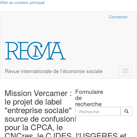
Aller au contenu principal
Cairn.info
Connexion
Revue internationale de l’économie sociale
Toggle
naviga
Mission Vercamer :
Formulaire
de
le projet de label
recherche
"entreprise sociale"
source de confusion
Rechercher
pour la CPCA, le
CNCres, le CJDES, l'USGERES et