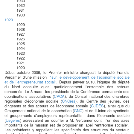
1933
1932
1931
1930
1920
1929
1928
1927
1926
1925
1924
1923
1922
1921
1920
Début octobre 2009, le Premier ministre chargeait le député Francis
Vercamer d'une mission
"sur le développement de l’économie sociale
et de l’entrepreneuriat social".
Depuis janvier 2010, l'équipe du député
du Nord consulte quasi quotidiennement l'ensemble des acteurs
concernés. Le 8 mars, les présidents de la Conférence permanente des
coordinations associatives (
CPCA
), du Conseil national des chambres
régionales d'économie sociale (
CNCres
), du Centre des jeunes, des
dirigeants et des acteurs de l'économie sociale (
CJDES
), ainsi que du
Groupement national de la coopération (
GNC
) et de l'Union de syndicats
et groupements d'employeurs représentatifs dans l'économie sociale
(
Usgeres
) adressaient un courrier à M. Vercamer dont l'un des axes
importants de la mission est de proposer un label "entreprise sociale".
Les présidents y rappellent les spécificités des structures du secteur,