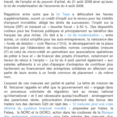
travail, de l’emploi et du pouvoir d’achat, du 21 août 2008 ainsi qu’avec
la loi de modernisation de l’économie du 4 août 2008.
Rappelons entre autre que la
loi Tepa
a défiscalisé les heures
supplémentaires, ouvert un crédit d’impôt sur le revenu pour les intérêts
d’emprunt immobilier, allégé les droits de succession, l’impôt sur la
fortune (ISF) et instauré un « bouclier fiscal » à 50 %. Des dispositifs
coûteux pour les finances publiques et principalement au bénéfice des
français les plus riches. On doit à la
« loi de modernisation »
, entre
autres, un statut simplifié pour les auto-entrepreneurs, la naissance des
« fonds de dotation » (voir Recma n°310), le développement de la place
financière par l’élaboration de nouvelles normes comptables (mesure
27) et celui du micro-crédit en permettant aux associations opératrices
de prêter à tous et « de financer des projets d’insertion, notamment en
faveur du retour à l’emploi ». La loi du 4 août permet également « aux
salariés adhérents à un plan d’épargne d’entreprise de contribuer plus
facilement au financement des entreprises solidaires en affectant une
partie de leurs avoirs à un fonds commun de placement » du même
nom.
L’exposé de ces mesures est partiel et partial. La lettre de mission de
M. Vercamer rappelle en effet que le gouvernement est « engagé dans
un processus volontaire de régulation, tant au niveau national
qu’international » et il est nécessaire quoiqu’insuffisant : aménagement
des parachutes dorés, préconisation d’encadrement des bonus des
traders lors des derniers G20 (et rejet des
« 12 mesures pour une vraie
réforme du système financier mondial »
proposées par Inaise, la
Febea, la NCRC et la GCRC), action dans les coulisses de la
Banque
des règlements internationaux
pour faire adopter des mesures plus