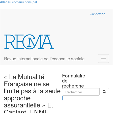
Aller au contenu principal
Cairn.info
Connexion
Revue internationale de l’économie sociale
Toggle
naviga
« La Mutualité
Formulaire
de
Française ne se
recherche
limite pas à la seule
approche
Rechercher
assurantielle » E.
Caniard, FNMF