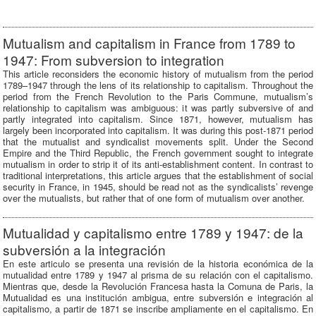
Mutualism and capitalism in France from 1789 to
1947: From subversion to integration
This article reconsiders the economic history of mutualism from the period
1789–1947 through the lens of its relationship to capitalism. Throughout the
period from the French Revolution to the Paris Commune, mutualism’s
relationship to capitalism was ambiguous: it was partly subversive of and
partly integrated into capitalism. Since 1871, however, mutualism has
largely been incorporated into capitalism. It was during this post-1871 period
that the mutualist and syndicalist movements split. Under the Second
Empire and the Third Republic, the French government sought to integrate
mutualism in order to strip it of its anti-establishment content. In contrast to
traditional interpretations, this article argues that the establishment of social
security in France, in 1945, should be read not as the syndicalists’ revenge
over the mutualists, but rather that of one form of mutualism over another.
Mutualidad y capitalismo entre 1789 y 1947: de la
subversión a la integración
En este articulo se presenta una revisión de la historia económica de la
mutualidad entre 1789 y 1947 al prisma de su relación con el capitalismo.
Mientras que, desde la Revolución Francesa hasta la Comuna de Paris, la
Mutualidad es una institución ambigua, entre subversión e integración al
capitalismo, a partir de 1871 se inscribe ampliamente en el capitalismo. En