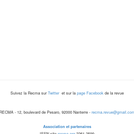
Suivez la Recma sur
Twitter
et sur la
page Facebook
de la revue
RECMA - 12, boulevard de Pesaro, 92000 Nanterre -
recma.revue@gmail.co
Association et partenaires
ISSN site
recma.org
2261-2599