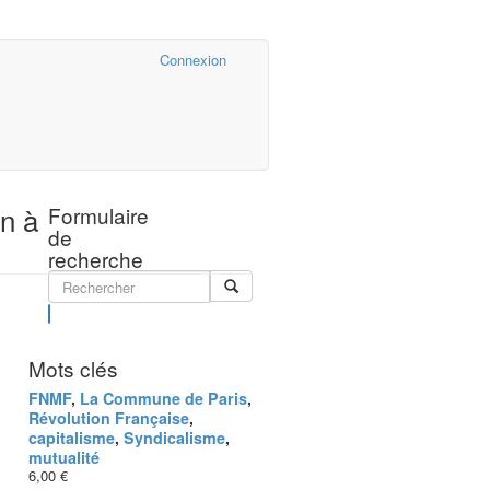
Cairn.info
Connexion
on à
Formulaire
de
recherche
Rechercher
Mots clés
FNMF
,
La Commune de Paris
,
Révolution Française
,
capitalisme
,
Syndicalisme
,
mutualité
6,00 €