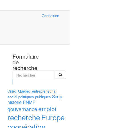
Cairn.info
Connexion
Formulaire
de
recherche
Rechercher
Ciriec
Québec
entrepreneuriat
Scop
social
politiques publiques
histoire
FNMF
emploi
gouvernance
recherche
Europe
coopération