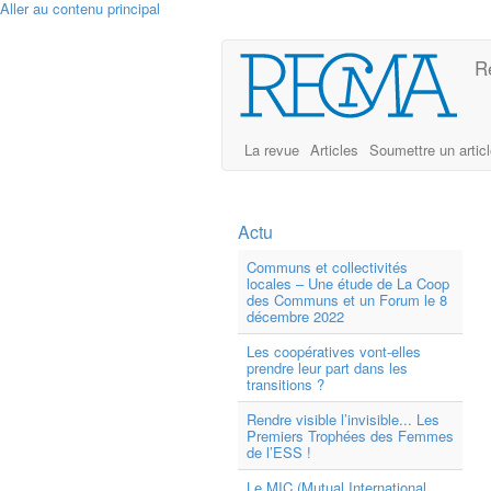
Aller au contenu principal
R
La revue
Articles
Soumettre un artic
Actu
Communs et collectivités
locales – Une étude de La Coop
des Communs et un Forum le 8
décembre 2022
Les coopératives vont-elles
prendre leur part dans les
transitions ?
Rendre visible l’invisible... Les
Premiers Trophées des Femmes
de l’ESS !
Le MIC (Mutual International