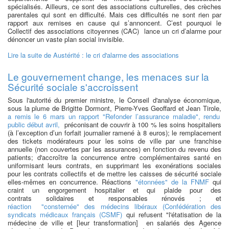
spécialisés. Ailleurs, ce sont des associations culturelles, des crèches
parentales qui sont en difficulté. Mais ces difficultés ne sont rien par
rapport aux remises en cause qui s’annoncent. C’est pourquoi le
Collectif des associations citoyennes (CAC) lance un cri d’alarme pour
dénoncer un vaste plan social invisible.
Lire la suite
de Austérité : le cri d'alarme des associations
Le gouvernement change, les menaces sur la
Sécurité sociale s'accroissent
Sous l'autorité du premier ministre, le Conseil d'analyse économique,
sous la plume de Brigitte Dormont, Pierre-Yves Geoffard et Jean Tirole,
a remis le 6 mars un rapport "Refonder l’assurance maladie", rendu
public début avril,
préconisant de couvrir à 100 % les soins hospitaliers
(à l’exception d’un forfait journalier ramené à 8 euros); le remplacement
des tickets modérateurs pour les soins de ville par une franchise
annuelle (non couvertes par les assurances) en fonction du revenu des
patients; d'accroître la concurrence entre complémentaires santé en
uniformisant leurs contrats, en supprimant les exonérations sociales
pour les contrats collectifs et de mettre les caisses de sécurité sociale
elles-mêmes en concurrence. Réactions
"étonnées" de la FNMF
qui
craint un engorgement hospitalier et qui plaide pour des
contrats solidaires et responsables rénovés ; et
réaction "consternée" des médecins libéraux (Confédération des
syndicats médicaux français (CSMF)
qui refusent "l'étatisation de la
médecine de ville et [leur transformation] en salariés des Agence