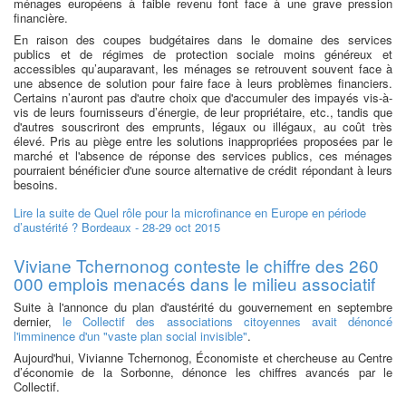
ménages européens à faible revenu font face à une grave pression
financière.
En raison des coupes budgétaires dans le domaine des services
publics et de régimes de protection sociale moins généreux et
accessibles qu’auparavant, les ménages se retrouvent souvent face à
une absence de solution pour faire face à leurs problèmes financiers.
Certains n’auront pas d'autre choix que d'accumuler des impayés vis-à-
vis de leurs fournisseurs d’énergie, de leur propriétaire, etc., tandis que
d'autres souscriront des emprunts, légaux ou illégaux, au coût très
élevé. Pris au piège entre les solutions inappropriées proposées par le
marché et l'absence de réponse des services publics, ces ménages
pourraient bénéficier d'une source alternative de crédit répondant à leurs
besoins.
Lire la suite
de Quel rôle pour la microfinance en Europe en période
d’austérité ? Bordeaux - 28-29 oct 2015
Viviane Tchernonog conteste le chiffre des 260
000 emplois menacés dans le milieu associatif
Suite à l'annonce du plan d'austérité du gouvernement en septembre
dernier,
le Collectif des associations citoyennes avait dénoncé
l'imminence d'un "vaste plan social invisible"
.
Aujourd'hui, Vivianne Tchernonog, Économiste et chercheuse au Centre
d’économie de la Sorbonne, dénonce les chiffres avancés par le
Collectif.