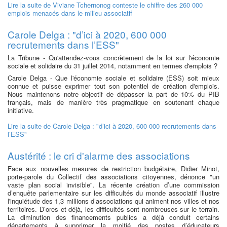
Lire la suite
de Viviane Tchernonog conteste le chiffre des 260 000
emplois menacés dans le milieu associatif
Carole Delga : "d’ici à 2020, 600 000
recrutements dans l’ESS"
La Tribune - Qu'attendez-vous concrètement de la loi sur l'économie
sociale et solidaire du 31 juillet 2014, notamment en termes d'emplois ?
Carole Delga - Que l'économie sociale et solidaire (ESS) soit mieux
connue et puisse exprimer tout son potentiel de création d'emplois.
Nous maintenons notre objectif de dépasser la part de 10% du PIB
français, mais de manière très pragmatique en soutenant chaque
initiative.
Lire la suite
de Carole Delga : "d’ici à 2020, 600 000 recrutements dans
l’ESS"
Austérité : le cri d'alarme des associations
Face aux nouvelles mesures de restriction budgétaire, Didier Minot,
porte-parole du Collectif des associations citoyennes, dénonce "un
vaste plan social invisible". La récente création d’une commission
d’enquête parlementaire sur les difficultés du monde associatif illustre
l'inquiétude des 1,3 millions d’associations qui animent nos villes et nos
territoires. D’ores et déjà, les difficultés sont nombreuses sur le terrain.
La diminution des financements publics a déjà conduit certains
départements à supprimer la moitié des postes d’éducateurs