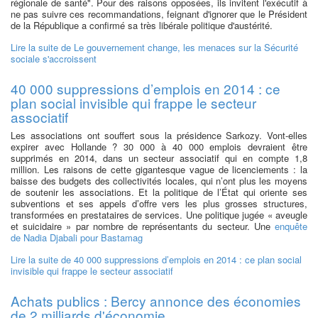
régionale de santé". Pour des raisons opposées, ils invitent l'exécutif à
ne pas suivre ces recommandations, feignant d'ignorer que le Président
de la République a confirmé sa très libérale politique d'austérité.
Lire la suite
de Le gouvernement change, les menaces sur la Sécurité
sociale s'accroissent
40 000 suppressions d’emplois en 2014 : ce
plan social invisible qui frappe le secteur
associatif
Les associations ont souffert sous la présidence Sarkozy. Vont-elles
expirer avec Hollande ? 30 000 à 40 000 emplois devraient être
supprimés en 2014, dans un secteur associatif qui en compte 1,8
million. Les raisons de cette gigantesque vague de licenciements : la
baisse des budgets des collectivités locales, qui n’ont plus les moyens
de soutenir les associations. Et la politique de l’État qui oriente ses
subventions et ses appels d’offre vers les plus grosses structures,
transformées en prestataires de services. Une politique jugée « aveugle
et suicidaire » par nombre de représentants du secteur. Une
enquête
de Nadia Djabali pour Bastamag
Lire la suite
de 40 000 suppressions d’emplois en 2014 : ce plan social
invisible qui frappe le secteur associatif
Achats publics : Bercy annonce des économies
de 2 milliards d'économie