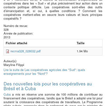
coopératives dans les « Sud » et plus précisément leur action dans un
contexte politique difficile. Les coopératives sont-elles des outils
d’émancipation et, si oui, à quelles conditions ? Comment les
coopératives mettent-elles en oeuvre leurs valeurs et leurs principes
coopératifs ?
Numéro de revue:
328
Année de publication:
2013
Fichier attaché
Taille
recma328_028032.pdf
1.94 Mo
Auteur(s):
Maryline Filippi
Lire la suite
de Les coopératives agricoles des "Sud": quels
enseignements pour les "Nord"?
Des nouvelles lois pour les coopératives au
Brésil et à Cuba
Cuba
a mis en réserve une somme de 100 millions de contribuer au
financement des coopératives, tandis que le Brésil a adopté une loi pour
soutenir la croissance des coopératives de travailleurs. Le Programme
pilote cubain, annoncée dans le parlement du pays par le ministre de