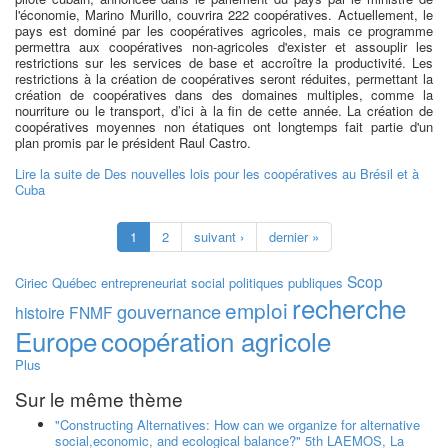
l'économie, Marino Murillo, couvrira 222 coopératives. Actuellement, le
pays est dominé par les coopératives agricoles, mais ce programme
permettra aux coopératives non-agricoles d'exister et assouplir les
restrictions sur les services de base et accroître la productivité. Les
restrictions à la création de coopératives seront réduites, permettant la
création de coopératives dans des domaines multiples, comme la
nourriture ou le transport, d’ici à la fin de cette année. La création de
coopératives moyennes non étatiques ont longtemps fait partie d'un
plan promis par le président Raul Castro.
Lire la suite
de Des nouvelles lois pour les coopératives au Brésil et à
Cuba
1
2
suivant ›
dernier »
Scop
Ciriec
Québec
entrepreneuriat social
politiques publiques
recherche
emploi
gouvernance
histoire
FNMF
Europe
coopération agricole
Plus
Sur le même thème
"Constructing Alternatives: How can we organize for alternative
social,economic, and ecological balance?" 5th LAEMOS, La