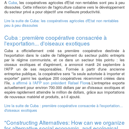
A
Cuba
, les coopératives agricoles d'Etat non rentables sont peu à peu
dissoutes. Cette inflexion de l'agriculture cubaine vers le développement
du secteur privé a pour objectif une meilleure productivité.
Lire la suite
de Cuba: les coopératives agricoles d'Etat non rentables
peu à peu dissoutes
Cuba : première coopérative consacrée à
l'exportation... d'oiseaux exotiques
Cuba a officiellement créé sa première coopérative destinée à
l'exportation dans le cadre de l'allègement du secteur public entrepris
par le régime communiste, et ce dans un secteur très pointu : les
oiseaux exotiques et d'agrément, a annoncé mardi 24 septembre à
l'AFP un de ses responsables. Formée à partir d'une ancienne
entreprise publique, la coopérative sera "la seule autorisée à importer et
exporter" parmi les quelque 200 coopératives récemment créées dans
l'île,
a affirmé à l'AFP son président Rafael Flore
s.L'entreprise exporte
actuellement pour environ 700.000 dollars par an d'oiseaux exotiques et
espère rapidement atteindre le million de dollars, grâce aux importations
de nouveaux matériel et produits, a-t-il ajouté.
Lire la suite
de Cuba : première coopérative consacrée à l'exportation...
d'oiseaux exotiques
"Constructing Alternatives: How can we organize
for alternative social,economic, and ecological