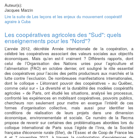
Auteur(s):
Jacques Marzin
Lire la suite
de Les leçons et les enjeux du mouvement coopératif
agraire à Cuba
Les coopératives agricoles des "Sud": quels
enseignements pour les "Nord"?
L’année 2012, décrétée Année internationale de la coopération, a
célébré les coopératives associant des valeurs sociales aux objectifs
économiques. Mais qu’en est-il vraiment ? Différents rapports, dont
celui de l’Organisation des Nations unies pour l’agriculture et
l’alimentation (FAO) en octobre dernier, ont souligné le rôle essentiel
des coopératives pour l’accès des petits producteurs aux marchés et la
lutte contre l’exclusion. De nombreuses manifestations internationales,
dont le colloque « L’étonnant pouvoir des coopératives » au Québec,
comme celui sur « La diversité et la durabilité des modèles coopératifs
agricoles » de Paris, ont étudié les situations, analysé les processus,
confronté les expériences en mobilisant coopératives, pouvoirs publics,
chercheurs non seulement pour mettre en exergue l’intérêt de ces
formes d’organisation collective, mais aussi pour identifier les
conditions de réalisation de leurs projets dans une dimension
économique, environnementale et sociale. Ce numéro de la Recma
propose de revenir sur certaines des problématiques abordées lors du
colloque international de Paris sous l’égide de l’Inra, de la Société
française d'économie rurale (Sfer), de l’Essec et de Coop de France les
6 et 7 novembre 2012, à travers la confrontation d’expériences de