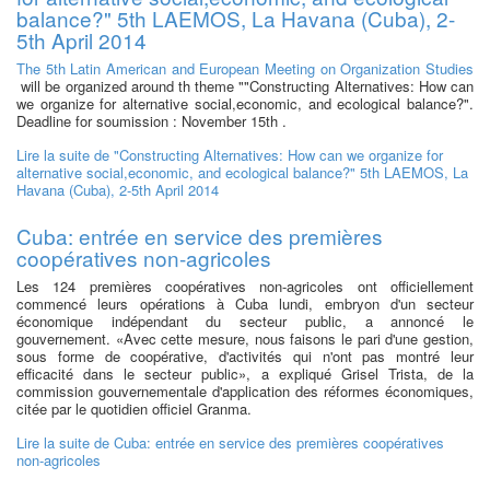
balance?" 5th LAEMOS, La Havana (Cuba), 2-
5th April 2014
The 5th Latin American and European Meeting on Organization Studies
will be organized around th theme ""Constructing Alternatives: How can
we organize for alternative social,economic, and ecological balance?".
Deadline for soumission : November 15th .
Lire la suite
de "Constructing Alternatives: How can we organize for
alternative social,economic, and ecological balance?" 5th LAEMOS, La
Havana (Cuba), 2-5th April 2014
Cuba: entrée en service des premières
coopératives non-agricoles
Les 124 premières coopératives non-agricoles ont officiellement
commencé leurs opérations à Cuba lundi, embryon d'un secteur
économique indépendant du secteur public, a annoncé le
gouvernement. «Avec cette mesure, nous faisons le pari d'une gestion,
sous forme de coopérative, d'activités qui n'ont pas montré leur
efficacité dans le secteur public», a expliqué Grisel Trista, de la
commission gouvernementale d'application des réformes économiques,
citée par le quotidien officiel Granma.
Lire la suite
de Cuba: entrée en service des premières coopératives
non-agricoles