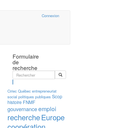
Cairn.info
Connexion
Formulaire
de
recherche
Rechercher
Ciriec
Québec
entrepreneuriat
Scop
social
politiques publiques
histoire
FNMF
emploi
gouvernance
recherche
Europe
coopération