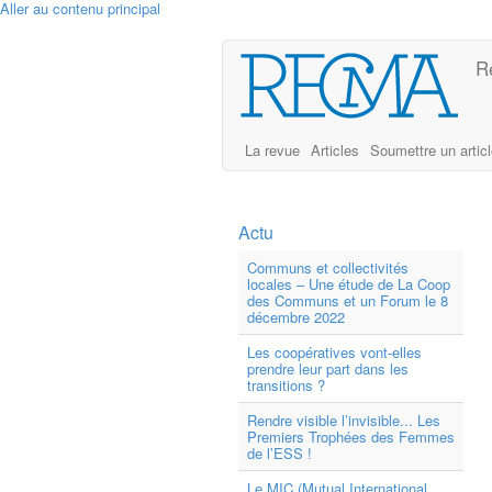
Aller au contenu principal
R
La revue
Articles
Soumettre un artic
Actu
Communs et collectivités
locales – Une étude de La Coop
des Communs et un Forum le 8
décembre 2022
Les coopératives vont-elles
prendre leur part dans les
transitions ?
Rendre visible l’invisible... Les
Premiers Trophées des Femmes
de l’ESS !
Le MIC (Mutual International