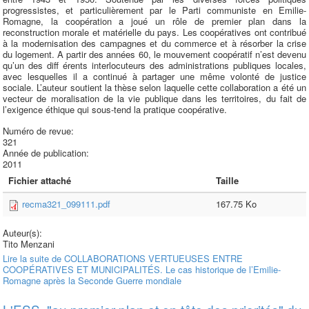
progressistes, et particulièrement par le Parti communiste en Emilie-
Romagne, la coopération a joué un rôle de premier plan dans la
reconstruction morale et matérielle du pays. Les coopératives ont contribué
à la modernisation des campagnes et du commerce et à résorber la crise
du logement. A partir des années 60, le mouvement coopératif n’est devenu
qu’un des diff érents interlocuteurs des administrations publiques locales,
avec lesquelles il a continué à partager une même volonté de justice
sociale. L’auteur soutient la thèse selon laquelle cette collaboration a été un
vecteur de moralisation de la vie publique dans les territoires, du fait de
l’exigence éthique qui sous-tend la pratique coopérative.
Numéro de revue:
321
Année de publication:
2011
Fichier attaché
Taille
recma321_099111.pdf
167.75 Ko
Auteur(s):
Tito Menzani
Lire la suite
de COLLABORATIONS VERTUEUSES ENTRE
COOPÉRATIVES ET MUNICIPALITÉS. Le cas historique de l’Emilie-
Romagne après la Seconde Guerre mondiale