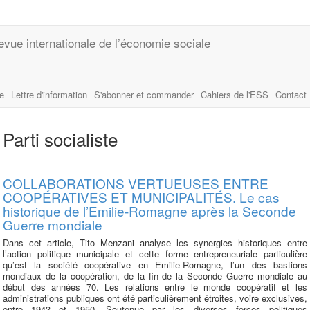
evue internationale de l’économie sociale
le
Lettre d'information
S'abonner et commander
Cahiers de l'ESS
Contact
Parti socialiste
COLLABORATIONS VERTUEUSES ENTRE
COOPÉRATIVES ET MUNICIPALITÉS. Le cas
historique de l’Emilie-Romagne après la Seconde
Guerre mondiale
Dans cet article, Tito Menzani analyse les synergies historiques entre
l’action politique municipale et cette forme entrepreneuriale particulière
qu’est la société coopérative en Emilie-Romagne, l’un des bastions
mondiaux de la coopération, de la fin de la Seconde Guerre mondiale au
début des années 70. Les relations entre le monde coopératif et les
administrations publiques ont été particulièrement étroites, voire exclusives,
entre 1943 et 1950. Soutenue par les diverses forces politiques