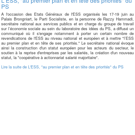
L'ESS, "au premier plan et en tête des priorités" du
PS
A l'occasion des Etats Généraux de l'ESS organisés les 17-19 juin au
Palais Brongniart, le Parti Socialiste, en la personne de Razzy Hammadi,
secrétaire national aux services publics et en charge du groupe de travail
sur l’économie sociale au sein du laboratoire des idées du PS, a diffusé un
communiqué où il s'engage notamment à porter un certain nombre de
revendications de l'ESS au niveau national et européen et à mettre "l’ESS
au premier plan et en tête de ses priorités." Le secrétaire national évoque
ainsi la construction d'un statut européen pour les acteurs du secteur, le
soutien à la reprise d'entreprises par les salariés, la création d'un nouveau
statut, la "coopérative à actionnariat salarié majoritaire".
Lire la suite
de L'ESS, "au premier plan et en tête des priorités" du PS