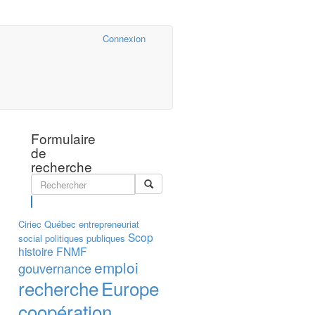
Cairn.info
Connexion
Formulaire
de
recherche
Rechercher
Ciriec
Québec
entrepreneuriat
Scop
social
politiques publiques
histoire
FNMF
emploi
gouvernance
recherche
Europe
coopération