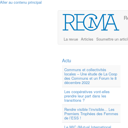
Aller au contenu principal
R
La revue
Articles
Soumettre un artic
Actu
Communs et collectivités
locales – Une étude de La Coop
des Communs et un Forum le 8
décembre 2022
Les coopératives vont-elles
prendre leur part dans les
transitions ?
Rendre visible l’invisible... Les
Premiers Trophées des Femmes
de l’ESS !
Le MIC (Mutual International