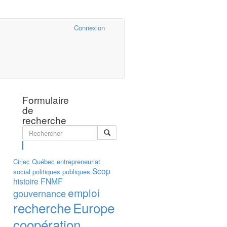
Cairn.info
Connexion
Formulaire
de
recherche
Rechercher
Ciriec
Québec
entrepreneuriat
Scop
social
politiques publiques
histoire
FNMF
emploi
gouvernance
recherche
Europe
coopération