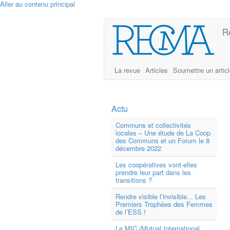
Aller au contenu principal
R
La revue
Articles
Soumettre un artic
Actu
Communs et collectivités
locales – Une étude de La Coop
des Communs et un Forum le 8
décembre 2022
Les coopératives vont-elles
prendre leur part dans les
transitions ?
Rendre visible l’invisible... Les
Premiers Trophées des Femmes
de l’ESS !
Le MIC (Mutual International