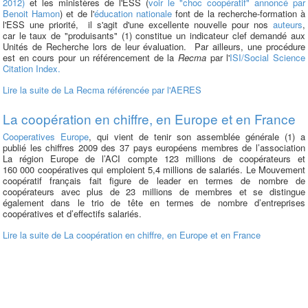
2012)
et les ministères de l'ESS (
voir le "choc coopératif" annoncé par
Benoit Hamon
) et de l'
éducation nationale
font de la recherche-formation à
l'ESS une priorité, il s'agit d'une excellente nouvelle pour nos
auteurs
,
car le taux de "produisants" (1) constitue un indicateur clef demandé aux
Unités de Recherche lors de leur évaluation.
Par ailleurs, une procédure
est en cours pour un référencement de la
Recma
par l'
ISI/Social Science
Citation Index.
Lire la suite
de La Recma référencée par l'AERES
La coopération en chiffre, en Europe et en France
Cooperatives Europe
, qui vient de tenir son assemblée générale (1) a
publié les chiffres 2009 des 37 pays européens membres de l’association
La région Europe de l’ACI compte 123 millions de coopérateurs et
160 000 coopératives qui emploient 5,4 millions de salariés. Le Mouvement
coopératif français fait figure de leader en termes de nombre de
coopérateurs avec plus de 23 millions de membres et se distingue
également dans le trio de tête en termes de nombre d’entreprises
coopératives et d’effectifs salariés.
Lire la suite
de La coopération en chiffre, en Europe et en France