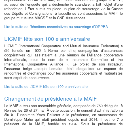
au cœur de l’enquête qui a déclenché le scandale, a fait l’objet d’une
refondation. L’État a mis en place un plan de sauvetage via la Caisse
des Dépôts et Consignations, à laquelle se sont associées la MAIF, le
groupe mutualiste MACSF et la CNP Assurances.
Lire la suite
de Réactions associatives au sauvetage d’ORPEA
L’ICMIF fête son 100 e anniversaire
L’ICMIF (International Cooperative and Mutual Insurance Federation) a
été fondée en 1922 à Rome par cinq compagnies d’assurances
coopératives qui assistaient à une réunion de l’Alliance coopérative
internationale, sous le nom de « Insurance Commitee of the
International Cooperative Alliance ». Le projet de son initiateur,
l’assureur belge Joseph Lemaire, était d’organiser un espace de
rencontres et d’échanges pour les assureurs coopératifs et mutualistes
sans esprit de concurrence.
Lire la suite
de L’ICMIF fête son 100 e anniversaire
Changement de présidence à la MAIF
La MAIF a tenu son assemblée générale, composée de 750 délégués, à
Rennes les 26 et 27 mai. À cette occasion, le conseil d’administration a
élu à l’unanimité Yves Pellicier à la présidence, en succession de
Dominique Mahé qui était président depuis mai 2014. Il est le 7 e
président de la MAIF, fondée en 1934. Sous la présidence de