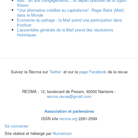
Maif : 80 ans d'engagements... et départ possible de la Sgam
Sferen
"Une alternative crédible au capitalisme", Roger Belot (Maif)
dans le Monde
Economie du partage : la Maif prend une participation dans
Koolicar
L’assemblée générale de la Maif prend des résolutions
historiques
Suivez la Recma sur
Twitter
et sur la
page Facebook
de la revue
RECMA - 12, boulevard de Pesaro, 92000 Nanterre -
recma.revue@gmail.com
Association et partenaires
ISSN site
recma.org
2261-2599
Se connecter
Site réalisé et hébergé par
Numerizen