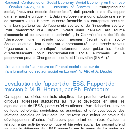
Research Conference on Social Economy Social Economy on the move
– October 24-26, 2013 - University of Antwerp
. "L'entrepreneuriat
social, "nouveau modèle économique", doit pouvoir « se développer
dans le marché unique » . L'Union européenne a donc adopté une série
de mesures visant à créer un cadre favorable aux entreprises sociales
et à leurs partenaires de l'économie sociale et de l'innovation sociale.
Pour "démontrer que l'argent investi dans celles-ci est source
d'économie et de revenus importants" , la Commission a décidé de
"développer une méthode pour mesurer {leurs} gains socio-
économiques" et "leur impact sur la communauté". La méthode se veut
"rigoureuse et systématique", notamment pour guider les Fonds
d'investissement pour l'entrepreneuriat social européens et le
programme pour le Changement social et l’innovation (SMAII)."
Lire la suite
de "La mesure de l'impact social : facteur de
transformation du secteur social en Europe" N. Alix et A. Baudet
L’évaluation de l’apport de l'ESS, Rapport de
mission à M. B. Hamon, par Ph. Frémeaux
Ce rapport se divise en trois chapitres. Le premier revient sur les
critiques adressées aujourd’hui au PIB et développe en quoi les
organisations de l’ESS, parce qu’elles affirment être d’abord au service
de leurs adhérents, sociétaires ou associés, et être soucieuses des
relations sociales en leur sein, ne peuvent que militer en faveur du
développement d’autres indicateurs permettant de mieux évaluer la
relation entre activité économique et bien-être social. Le second prend
acte de la définition de l’ESS apportée par le projet de Loi-cadre qui