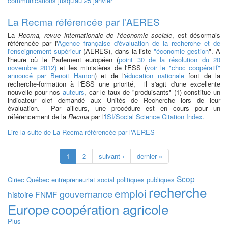
communications jusqu'au 25 janvier
La Recma référencée par l'AERES
La
Recma, revue internationale de l'économie sociale
, est désormais
référencée par l'
Agence française d'évaluation de la recherche et de
l'enseignement supérieur
(AERES), dans la liste
"économie gestion
". A
l'heure où le Parlement européen (
point 30 de la résolution du 20
novembre 2012)
et les ministères de l'ESS (
voir le "choc coopératif"
annoncé par Benoit Hamon
) et de l'
éducation nationale
font de la
recherche-formation à l'ESS une priorité, il s'agit d'une excellente
nouvelle pour nos
auteurs
, car le taux de "produisants" (1) constitue un
indicateur clef demandé aux Unités de Recherche lors de leur
évaluation.
Par ailleurs, une procédure est en cours pour un
référencement de la
Recma
par l'
ISI/Social Science Citation Index.
Lire la suite
de La Recma référencée par l'AERES
1
2
suivant ›
dernier »
Scop
Ciriec
Québec
entrepreneuriat social
politiques publiques
recherche
emploi
gouvernance
histoire
FNMF
Europe
coopération agricole
Plus