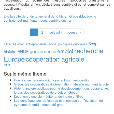
l’accélération du régime des mesures impopulaires d’austérité en
occupant l’hôpital et l’ont déclaré sous contrôle direct et complet par les
travailleurs.
Lire la suite
de L’hôpital général de Kilkis en Grèce (Macédoine
centrale) est maintenant sous contrôle ouvrier
1
2
suivant ›
dernier »
Scop
Ciriec
Québec
entrepreneuriat social
politiques publiques
recherche
emploi
gouvernance
histoire
FNMF
Europe
coopération agricole
Plus
Sur le même thème
Pour sauver leur emploi, ils parient sur l’autogestion
Grèce: les coopératives d’alimentation naturelle montrent la voie
Aide financière publique pour le développement des coopérative,
le cas des coopératives de crédit en Grèce
L’économie sociale méditerranéenne en chiffres
Les conséquences de la crise économique sur l’évolution du
système de crédit coopératif grec