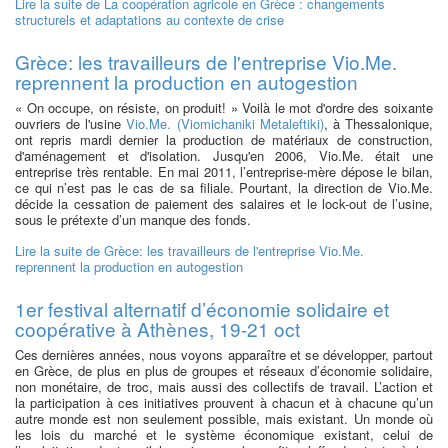
Lire la suite
de La coopération agricole en Grèce : changements
structurels et adaptations au contexte de crise
Grèce: les travailleurs de l'entreprise Vio.Me.
reprennent la production en autogestion
« On occupe, on résiste, on produit! » Voilà le mot d'ordre des soixante
ouvriers de l'usine
Vio.Me. (Viomichaniki Metaleftiki)
, à Thessalonique,
ont repris mardi dernier la production de matériaux de construction,
d'aménagement et d'isolation. Jusqu'en 2006, Vio.Me. était une
entreprise très rentable. En mai 2011, l’entreprise-mère dépose le bilan,
ce qui n’est pas le cas de sa filiale. Pourtant, la direction de Vio.Me.
décide la cessation de paiement des salaires et le lock-out de l’usine,
sous le prétexte d’un manque des fonds.
Lire la suite
de Grèce: les travailleurs de l'entreprise Vio.Me.
reprennent la production en autogestion
1er festival alternatif d’économie solidaire et
coopérative à Athènes, 19-21 oct
Ces dernières années, nous voyons apparaître et se développer, partout
en Grèce, de plus en plus de groupes et réseaux d’économie solidaire,
non monétaire, de troc, mais aussi des collectifs de travail. L’action et
la participation à ces initiatives prouvent à chacun et à chacune qu’un
autre monde est non seulement possible, mais existant. Un monde où
les lois du marché et le système économique existant, celui de