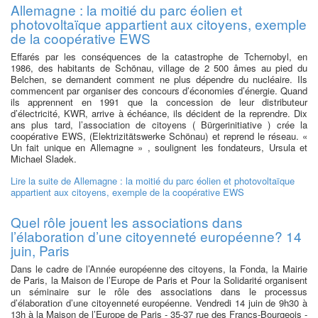
Allemagne : la moitié du parc éolien et
photovoltaïque appartient aux citoyens, exemple
de la coopérative EWS
Effarés par les conséquences de la catastrophe de Tchernobyl, en
1986, des habitants de Schönau, village de 2 500 âmes au pied du
Belchen, se demandent comment ne plus dépendre du nucléaire. Ils
commencent par organiser des concours d’économies d’énergie. Quand
ils apprennent en 1991 que la concession de leur distributeur
d’électricité, KWR, arrive à échéance, ils décident de la reprendre. Dix
ans plus tard, l’association de citoyens ( Bürgerinitiative ) crée la
coopérative EWS, (Elektrizitätswerke Schönau) et reprend le réseau. «
Un fait unique en Allemagne » , soulignent les fondateurs, Ursula et
Michael Sladek.
Lire la suite
de Allemagne : la moitié du parc éolien et photovoltaïque
appartient aux citoyens, exemple de la coopérative EWS
Quel rôle jouent les associations dans
l’élaboration d’une citoyenneté européenne? 14
juin, Paris
Dans le cadre de l’Année européenne des citoyens, la Fonda, la Mairie
de Paris, la Maison de l’Europe de Paris et Pour la Solidarité organisent
un séminaire sur le rôle des associations dans le processus
d’élaboration d’une citoyenneté européenne. Vendredi 14 juin de 9h30 à
13h à la Maison de l’Europe de Paris - 35-37 rue des Francs-Bourgeois -