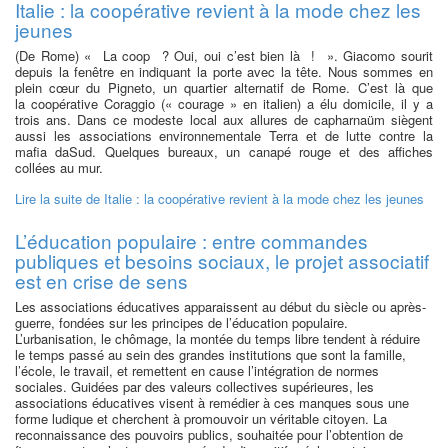
Italie : la coopérative revient à la mode chez les
jeunes
(De Rome) « La coop ? Oui, oui c’est bien là ! ». Giacomo sourit
depuis la fenêtre en indiquant la porte avec la tête. Nous sommes en
plein cœur du Pigneto, un quartier alternatif de Rome. C’est là que
la coopérative Coraggio (« courage » en italien) a élu domicile, il y a
trois ans. Dans ce modeste local aux allures de capharnaüm siègent
aussi les associations environnementale Terra et de lutte contre la
mafia daSud. Quelques bureaux, un canapé rouge et des affiches
collées au mur.
Lire la suite
de Italie : la coopérative revient à la mode chez les jeunes
L’éducation populaire : entre commandes
publiques et besoins sociaux, le projet associatif
est en crise de sens
Les associations éducatives apparaissent au début du siècle ou après-
guerre, fondées sur les principes de l’éducation populaire.
L’urbanisation, le chômage, la montée du temps libre tendent à réduire
le temps passé au sein des grandes institutions que sont la famille,
l’école, le travail, et remettent en cause l’intégration de normes
sociales. Guidées par des valeurs collectives supérieures, les
associations éducatives visent à remédier à ces manques sous une
forme ludique et cherchent à promouvoir un véritable citoyen. La
reconnaissance des pouvoirs publics, souhaitée pour l’obtention de