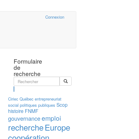
Cairn.info
Connexion
Formulaire
de
recherche
Rechercher
Ciriec
Québec
entrepreneuriat
Scop
social
politiques publiques
histoire
FNMF
emploi
gouvernance
recherche
Europe
coopération