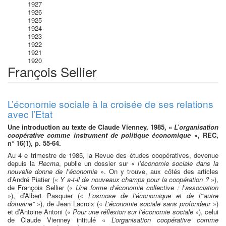
1927
1926
1925
1924
1923
1922
1921
1920
François Sellier
L’économie sociale à la croisée de ses relations
avec l’Etat
Une introduction au texte de Claude Vienney, 1985, «
L’organisation
coopérative comme instrument de politique économique
», REC,
n° 16(1), p. 55-64.
Au 4 e trimestre de 1985, la Revue des études coopératives, devenue
depuis la
Recma
, publie un dossier sur «
l’économie sociale dans la
nouvelle donne de l’économie
». On y trouve, aux côtés des articles
d’André Piatier («
Y a-t-il de nouveaux champs pour la coopération ?
»),
de François Sellier («
Une forme d’économie collective : l’association
»), d’Albert Pasquier («
L’osmose de l’économique et de l’“autre
domaine”
»), de Jean Lacroix («
L’économie sociale sans profondeur
»)
et d’Antoine Antoni («
Pour une réflexion sur l’économie sociale
»), celui
de Claude Vienney intitulé «
L’organisation coopérative comme