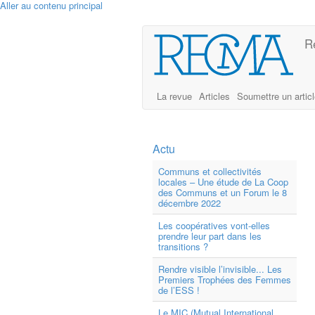
Aller au contenu principal
R
La revue
Articles
Soumettre un artic
Actu
Communs et collectivités
locales – Une étude de La Coop
des Communs et un Forum le 8
décembre 2022
Les coopératives vont-elles
prendre leur part dans les
transitions ?
Rendre visible l’invisible... Les
Premiers Trophées des Femmes
de l’ESS !
Le MIC (Mutual International