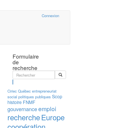
Cairn.info
Connexion
Formulaire
de
recherche
Rechercher
Ciriec
Québec
entrepreneuriat
Scop
social
politiques publiques
histoire
FNMF
emploi
gouvernance
recherche
Europe
coopération