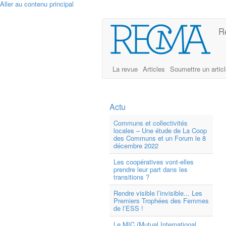
Aller au contenu principal
R
La revue
Articles
Soumettre un artic
Actu
Communs et collectivités
locales – Une étude de La Coop
des Communs et un Forum le 8
décembre 2022
Les coopératives vont-elles
prendre leur part dans les
transitions ?
Rendre visible l’invisible... Les
Premiers Trophées des Femmes
de l’ESS !
Le MIC (Mutual International