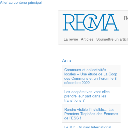
Aller au contenu principal
R
La revue
Articles
Soumettre un artic
Actu
Communs et collectivités
locales – Une étude de La Coop
des Communs et un Forum le 8
décembre 2022
Les coopératives vont-elles
prendre leur part dans les
transitions ?
Rendre visible l’invisible... Les
Premiers Trophées des Femmes
de l’ESS !
Le MIC (Mutual International