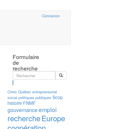
Cairn.info
Connexion
Formulaire
de
recherche
Rechercher
Ciriec
Québec
entrepreneuriat
Scop
social
politiques publiques
histoire
FNMF
emploi
gouvernance
recherche
Europe
coopération