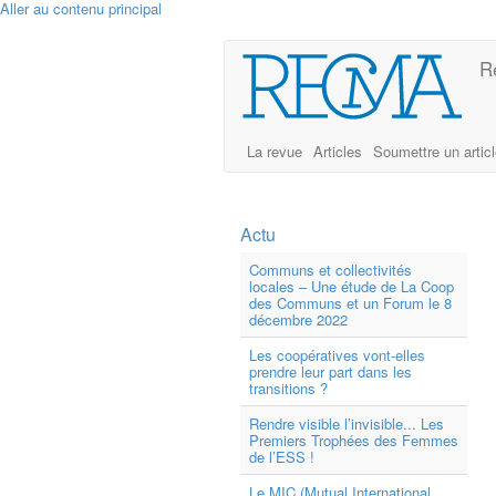
Aller au contenu principal
R
La revue
Articles
Soumettre un artic
Actu
Communs et collectivités
locales – Une étude de La Coop
des Communs et un Forum le 8
décembre 2022
Les coopératives vont-elles
prendre leur part dans les
transitions ?
Rendre visible l’invisible... Les
Premiers Trophées des Femmes
de l’ESS !
Le MIC (Mutual International