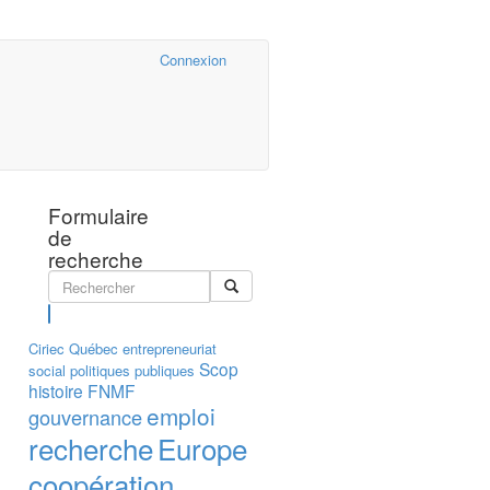
Cairn.info
Connexion
Formulaire
de
recherche
Rechercher
Ciriec
Québec
entrepreneuriat
Scop
social
politiques publiques
histoire
FNMF
emploi
gouvernance
recherche
Europe
coopération