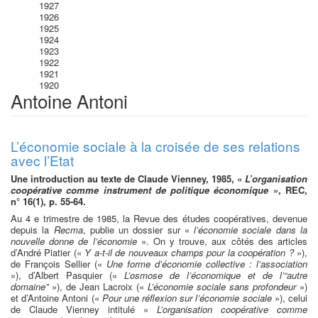
1927
1926
1925
1924
1923
1922
1921
1920
Antoine Antoni
L’économie sociale à la croisée de ses relations
avec l’Etat
Une introduction au texte de Claude Vienney, 1985, «
L’organisation
coopérative comme instrument de politique économique
», REC,
n° 16(1), p. 55-64.
Au 4 e trimestre de 1985, la Revue des études coopératives, devenue
depuis la
Recma
, publie un dossier sur «
l’économie sociale dans la
nouvelle donne de l’économie
». On y trouve, aux côtés des articles
d’André Piatier («
Y a-t-il de nouveaux champs pour la coopération ?
»),
de François Sellier («
Une forme d’économie collective : l’association
»), d’Albert Pasquier («
L’osmose de l’économique et de l’“autre
domaine”
»), de Jean Lacroix («
L’économie sociale sans profondeur
»)
et d’Antoine Antoni («
Pour une réflexion sur l’économie sociale
»), celui
de Claude Vienney intitulé «
L’organisation coopérative comme