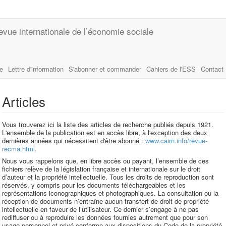
evue internationale de l’économie sociale
le
Lettre d'information
S'abonner et commander
Cahiers de l'ESS
Contact
Articles
Vous trouverez ici la liste des articles de recherche publiés depuis 1921.
L'ensemble de la publication est en accès libre, à l'exception des deux
dernières années qui nécessitent d'être abonné :
www.cairn.info/revue-
recma.html
.
Nous vous rappelons que, en libre accès ou payant, l’ensemble de ces
fichiers relève de la législation française et internationale sur le droit
d’auteur et la propriété intellectuelle. Tous les droits de reproduction sont
réservés, y compris pour les documents téléchargeables et les
représentations iconographiques et photographiques. La consultation ou la
réception de documents n’entraîne aucun transfert de droit de propriété
intellectuelle en faveur de l’utilisateur. Ce dernier s’engage à ne pas
rediffuser ou à reproduire les données fournies autrement que pour son
usage personnel et privé conforme aux dispositions du Code de la propriété