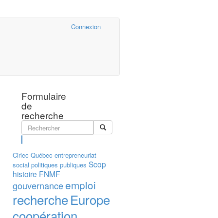
Cairn.info
Connexion
Formulaire
de
recherche
Rechercher
Ciriec
Québec
entrepreneuriat
Scop
social
politiques publiques
histoire
FNMF
emploi
gouvernance
recherche
Europe
coopération