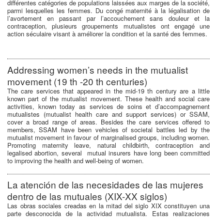
différentes catégories de populations laissées aux marges de la société,
parmi lesquelles les femmes. Du congé maternité à la légalisation de
l’avortement en passant par l’accouchement sans douleur et la
contraception, plusieurs groupements mutualistes ont engagé une
action séculaire visant à améliorer la condition et la santé des femmes.
Addressing women’s needs in the mutualist
movement (19 th -20 th centuries)
The care services that appeared in the mid-19 th century are a little
known part of the mutualist movement. These health and social care
activities, known today as services de soins et d’accompagnement
mutualistes (mutualist health care and support services) or SSAM,
cover a broad range of areas. Besides the care services offered to
members, SSAM have been vehicles of societal battles led by the
mutualist movement in favour of marginalised groups, including women.
Promoting maternity leave, natural childbirth, contraception and
legalised abortion, several mutual insurers have long been committed
to improving the health and well-being of women.
La atención de las necesidades de las mujeres
dentro de las mutuales (XIX-XX siglos)
Las obras sociales creadas en la mitad del siglo XIX constituyen una
parte desconocida de la actividad mutualista. Estas realizaciones