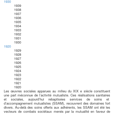
1930
1939
1938
1937
1936
1935
1934
1933
1932
1931
1930
1920
1929
1928
1927
1926
1925
1924
1923
1922
1921
1920
Les œuvres sociales apparues au milieu du XIX e siècle constituent
une part méconnue de l’activité mutualiste. Ces réalisations sanitaires
et sociales, aujourd’hui rebaptisées services de soins et
d’accompagnement mutualistes (SSAM), recouvrent des domaines fort
divers. Au-delà des soins offerts aux adhérents, les SSAM ont été les
vecteurs de combats sociétaux menés par la mutualité en faveur de