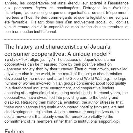
années, les coopératives ont ainsi étendu leur activité à l’assistance
aux personnes âgées et handicapées. Retraçant leur évolution
historique, l’auteur souligne que ces organisations se sont fréquemment
heurtées à l’hostilité des commerçants et que la législation ne leur pas
été favorable. Il s’agit donc bien d’un mouvement social, qui doit sa
vitalité remarquable à la capacité de mobilisation de ses membres et
non à un soutien institutionnel.
The history and characteristics of Japan’s
consumer cooperatives: A unique model?
<p style="text-align: justify;">The success of Japan’s consumer
cooperatives can be measured more by their positive effect on
Japanese society than by their turnover. Their current growth, unrivalled
anywhere else in the world, is the result of the unique characteristics
developed by the movement after the Second World War, e.g. the large
number of women involved in Han groups concerned about food quality
in a deteriorated industrial environment, and cooperative leaders
choosing strategies aimed at meeting social needs. In recent years, the
cooperatives have diversified into providing care to the elderly and
disabled. Retracing their historical evolution, the author stresses that
these organizations frequently encountered hostility from retailers and
disadvantageous legislation. Japan’s consumer cooperatives are a
social movement that clearly owes its remarkable vitality to the
commitment of its members rather than to institutional support.</p>
Fichiers