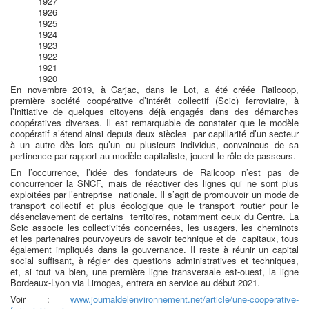
1927
1926
1925
1924
1923
1922
1921
1920
En novembre 2019, à Carjac, dans le Lot, a été créée Railcoop,
première société coopérative d’intérêt collectif (Scic) ferroviaire, à
l’initiative de quelques citoyens déjà engagés dans des démarches
coopératives diverses. Il est remarquable de constater que le modèle
coopératif s’étend ainsi depuis deux siècles par capillarité d’un secteur
à un autre dès lors qu’un ou plusieurs individus, convaincus de sa
pertinence par rapport au modèle capitaliste, jouent le rôle de passeurs.
En l’occurrence, l’idée des fondateurs de Railcoop n’est pas de
concurrencer la SNCF, mais de réactiver des lignes qui ne sont plus
exploitées par l’entreprise nationale. Il s’agit de promouvoir un mode de
transport collectif et plus écologique que le transport routier pour le
désenclavement de certains territoires, notamment ceux du Centre. La
Scic associe les collectivités concernées, les usagers, les cheminots
et les partenaires pourvoyeurs de savoir technique et de capitaux, tous
également impliqués dans la gouvernance. Il reste à réunir un capital
social suffisant, à régler des questions administratives et techniques,
et, si tout va bien, une première ligne transversale est-ouest, la ligne
Bordeaux-Lyon via Limoges, entrera en service au début 2021.
Voir :
www.journaldelenvironnement.net/article/une-cooperative-