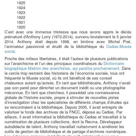
1925
1924
1923
1922
1921
1920
C’est avec une immense tristesse que nous avons appris le décès
prématuré d’Anthony Lorry (1972-2014), survenu brutalement le 5 janvier
2014. Anthony était depuis 1998, en binôme avec Michel Prat,
l’animateur passionné et érudit de la bibliothèque du
Cedias-Musée
social
.
Proche des milieux libertaires, il était l’auteur de plusieurs publications
sur l’anarchisme et l’un des principaux coordinateurs du
Dictionnaire
biographique Maitron des anarchistes, qui paraîtra prochainement
. Dans
le cercle trop restreint des historiens de l’économie sociale, tous ont
fréquenté le Musée social, où ils ont bénéficié de ses conseil
chaleureux autant qu’avisés. En tant que bibliothécaire, Anthony n’avait
pas son pareil pour dénicher un document inédit ou une photographie
méconnue. En tant que chercheur, il possédait une connaissance
globale de l’histoire sociale, propre à stimuler de nouvelles pistes
d’investigation chez les spécialistes de différents champs d’études qui
se rencontraient à la bibliothèque. Depuis 2005, il avait entrepris de
valoriser le fonds des archives de la FNCC, déposé au Cedias. Par
ailleurs, il avait informatisé la bibliothèque du Cedias et travaillait à la
numérisation de plusieurs collections, dont la Recma. Développeur
autodidacte de talent, Anthony travaillait nuitamment à améliorer les
outils de gestion de bibliothèque et de partage d’archives numériques.