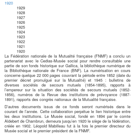
1920
1929
1928
1927
1926
1925
1924
1923
1922
1921
1920
La Fédération nationale de la Mutualité française (FNMF) a conclu un
partenariat avec le Cedias-Musée social pour rendre consultable une
partie de son fonds historique sur Gallica, la bibliothèque numérique de
la Bibliothèque nationale de France (BNF). La numérisation en cours
concerne quelque 22 000 pages couvrant la période entre 1852 (date du
premier décret promulgué sur la Mutualité) et 1945 : bulletins de
diverses sociétés de secours mutuels (1854-1895), rapports à
l’empereur sur la situation des sociétés de secours mutuels (1852-
1856), numéros de la Revue des institutions de prévoyance (1887-
1891), rapports des congrès nationaux de la Mutualité française.
D’autres documents issus de ce fonds seront numérisés dans le
courant de l’année. Cette collaboration perpétue le lien historique entre
les deux institutions. Le Musée social, fondé en 1894 par le comte
Aldebert de Chambrun, demeura jusqu’en 1920 le siège de la fédération,
créée en 1902. Léopold Mabilleau fut à la fois le premier directeur du
Musée social et le premier président de la FNMF.