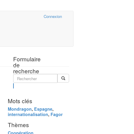
Cairn.info
Connexion
Formulaire
de
recherche
Rechercher
Mots clés
Mondragon
,
Espagne
,
internationalisation
,
Fagor
Thèmes
Coopération