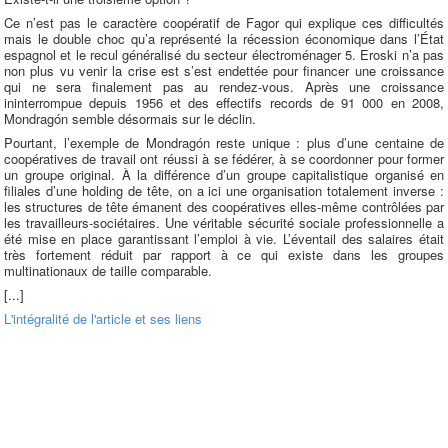
Ce n’est pas le caractère coopératif de Fagor qui explique ces difficultés
mais le double choc qu’a représenté la récession économique dans l’État
espagnol et le recul généralisé du secteur électroménager 5. Eroski n’a pas
non plus vu venir la crise est s’est endettée pour financer une croissance
qui ne sera finalement pas au rendez-vous. Après une croissance
ininterrompue depuis 1956 et des effectifs records de 91 000 en 2008,
Mondragón semble désormais sur le déclin.
Pourtant, l’exemple de Mondragón reste unique : plus d’une centaine de
coopératives de travail ont réussi à se fédérer, à se coordonner pour former
un groupe original. À la différence d’un groupe capitalistique organisé en
filiales d’une holding de tête, on a ici une organisation totalement inverse :
les structures de tête émanent des coopératives elles-même contrôlées par
les travailleurs-sociétaires. Une véritable sécurité sociale professionnelle a
été mise en place garantissant l’emploi à vie. L’éventail des salaires était
très fortement réduit par rapport à ce qui existe dans les groupes
multinationaux de taille comparable.
[...]
L'intégralité de l'article et ses liens