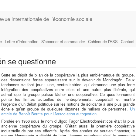
evue internationale de l’économie sociale
le
Lettre d'information
S'abonner et commander
Cahiers de l'ESS
Contact
n se questionne
Suite au dépôt de bilan de la coopérative la plus emblématique du groupe,
des dissensions fortes apparaissent sur le devenir de Mondragón. Deux
tendances se font jour : une, centralisatrice, qui demande une plus forte
intégration des coopératives entre elles et une autre, plus libérale, qui
admet que le groupe puisse lâcher une coopérative. Ce questionnement
pointe les limites actuelles de l’entrepreneuriat coopératif et montre
l’urgence d’un débat politique sur les notions de solidarité à une plus grande
échelle qu’un groupe de quelques dizaines de milliers de personnes.
Un
article de Benoît Borrits pour l'Association autogestion.
Fondée en 1956 sous le nom d’Ulgor, Fagor Electrodomésticos était la plus
ancienne coopérative du groupe. C’était aussi la première coopérative
industrielle de par ses effectifs. Après des années de soutien financier, le
groupe Mondragón a décidé de jeter l’éponge entraînant ainsi la cessation