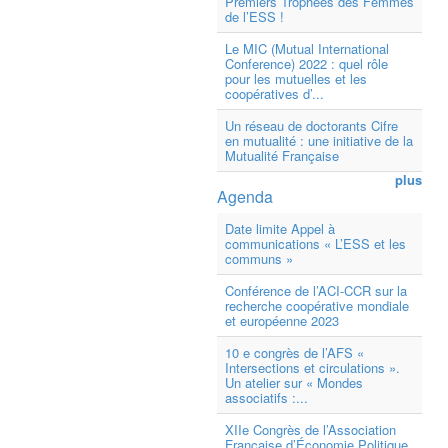
Premiers Trophées des Femmes
de l’ESS !
Le MIC (Mutual International
Conference) 2022 : quel rôle
pour les mutuelles et les
coopératives d’...
Un réseau de doctorants Cifre
en mutualité : une initiative de la
Mutualité Française
plus
Agenda
Date limite Appel à
communications « L’ESS et les
communs »
Conférence de l’ACI-CCR sur la
recherche coopérative mondiale
et européenne 2023
10 e congrès de l’AFS «
Intersections et circulations ».
Un atelier sur « Mondes
associatifs :...
XIIe Congrès de l’Association
Française d’Économie Politique