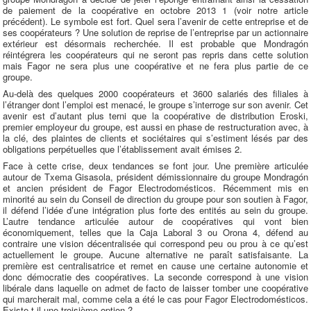
de paiement de la coopérative en octobre 2013 1 (voir notre article
précédent). Le symbole est fort. Quel sera l’avenir de cette entreprise et de
ses coopérateurs ? Une solution de reprise de l’entreprise par un actionnaire
extérieur est désormais recherchée. Il est probable que Mondragón
réintégrera les coopérateurs qui ne seront pas repris dans cette solution
mais Fagor ne sera plus une coopérative et ne fera plus partie de ce
groupe.
Au-delà des quelques 2000 coopérateurs et 3600 salariés des filiales à
l’étranger dont l’emploi est menacé, le groupe s’interroge sur son avenir. Cet
avenir est d’autant plus terni que la coopérative de distribution Eroski,
premier employeur du groupe, est aussi en phase de restructuration avec, à
la clé, des plaintes de clients et sociétaires qui s’estiment lésés par des
obligations perpétuelles que l’établissement avait émises 2.
Face à cette crise, deux tendances se font jour. Une première articulée
autour de Txema Gisasola, président démissionnaire du groupe Mondragón
et ancien président de Fagor Electrodomésticos. Récemment mis en
minorité au sein du Conseil de direction du groupe pour son soutien à Fagor,
il défend l’idée d’une intégration plus forte des entités au sein du groupe.
L’autre tendance articulée autour de coopératives qui vont bien
économiquement, telles que la Caja Laboral 3 ou Orona 4, défend au
contraire une vision décentralisée qui correspond peu ou prou à ce qu’est
actuellement le groupe. Aucune alternative ne paraît satisfaisante. La
première est centralisatrice et remet en cause une certaine autonomie et
donc démocratie des coopératives. La seconde correspond à une vision
libérale dans laquelle on admet de facto de laisser tomber une coopérative
qui marcherait mal, comme cela a été le cas pour Fagor Electrodomésticos.
Existe-t-il une troisième option ?