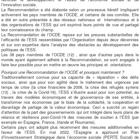
l’innovation sociale.
La Recommandation a été élaborée selon un processus itératif impliquant
activement les pays membres de l’OCDE, et certains de ses comités. Elle
a été en outre présentée à des réseaux nationaux et internationaux et à
des organisations de l’ESS qui ont exprimé leurs points de vue et partagé
leur connaissance du champ.
La Recommandation de l’OCDE repose sur les preuves substantielles de
l’efficacité de l’ESS rassemblées par l’Organisation depuis deux décennies
et sur son expertise dans l’analyse des obstacles au développement des
politiques de l’ESS.
Les 38 pays membres de l’OCDE (12) , ainsi que d’autres pays dans le
monde ayant également adhéré à la Recommandation, se sont engagés à
faire leur possible pour en mettre en œuvre les principes et orientations.
Pourquoi une Recommandation de l’OCDE et pourquoi maintenant ?
Traditionnellement connue pour sa capacité de « réparation » des défis
sociaux, ainsi que pour son agilité dans le traitement des urgences par
temps de crise (la crise financière de 2008, la crise des réfugiés syriens
(13) , la crise de la Covid-19), l’ESS s’illustre aussi pour son potentiel, au
travers des modèles économiques et de gouvernance de ses entités, à
transformer nos économies par le biais de la solidarité, la coopération et
davantage de partage de la valeur économique. Ceci a suscité un regain
d’attention de la part des gouvernements qui ont intégré dans leurs plans de
relance et résilience post-Covid-19 des mesures de soutien à l’ESS (par
exemple en Espagne, France, Irlande et Roumanie).
Certains pays ont adopté plus récemment des mesures additionnelles en
faveur de l’ESS. En mai 2022, l’Espagne a approuvé un Plan
d’Investissement Stratégique dans l’économie sociale (PERTE Social) de