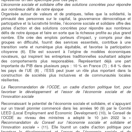
L’économie sociale et solidaire offre des solutions concrètes pour répondre
aux nombreux défis de notre époque
Organisée autour de valeurs et de pratiques, telles que la solidarité, la
primauté des personnes sur le capital, la gouvernance démocratique et
participative et la lucrativité limitée, l’économie sociale et solidaire offre des
pistes d’action et des solutions concrètes pour répondre aux nombreux
défis de notre époque et faire en sorte que la richesse profite au plus grand
nombre. Elle crée des emplois porteurs d’impact, y compris pour des
groupes en difficulté, fournit des services essentiels, contribue à une
transition verte et numérique plus équitable, et favorise la participation
citoyenne (6). Elle est souvent à l’origine de modèles économiques
novateurs, qui inspirent les entreprises traditionnelles souhaitant adopter
des comportements plus responsables. Représentant déjà une part
importante du PIB dans plusieurs pays : 10 % en France (7) ; 6-8 % dans
les pays de l’UE (8) , l’ESS peut jouer un rôle plus mportant dans la
construction de sociétés plus inclusives et de communautés locales
résilientes.
La Recommandation de l’OCDE, un cadre d’action politique fort, pour
favoriser le développement et l’essor de l’économie sociale et de
l’innovation sociale
Reconnaissant le potentiel de l’économie sociale et solidaire, et s’appuyant
sur un travail pionnier commencé dans les années 90 (9) par le Comité
LEED (Local Employment and Economic Development) (10), le Conseil de
l’OCDE au niveau des ministres a adopté le 10 juin 2022 la «
Recommandation du Conseil sur l’économie sociale et solidaire et
l’innovation sociale
» (11). Elle fournit un cadre d’action politique pour
favoriser le développement et l’essor de l’économie sociale et de