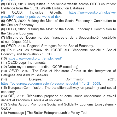
(3) OECD, 2018. Inequalities in household wealth across OECD countries:
Evidence from the OECD Wealth Distribution Database
(4) OECD. Inclusive Growth.
https://www.oecd.org/inclusive-
growth/#inequality-puts-our-world-at-risk
(5) OECD, 2022. Making the Most of the Social Economy’s Contribution to
the Circular Economy.
(6) OECD, 2022. Making the Most of the Social Economy’s Contribution to
the Circular Economy.
(7) Ministre de l’Économie, des Finances et de la Souveraineté industrielle
et numérique, 2021.
(8) OECD, 2020. Regional Strategies for the Social Economy.
(9) Pour voir les travaux de l’OCDE sur l’économie sociale : Social
Economy and Innovation - OECD
(10)
https://www.oecd.org/fr/emploi/leed/
(11) OECD Legal Instruments
(12) Notre rayonnement mondial - OCDE (oecd.org)
(13) OECD, 2018. The Role of Non-state Actors in the Integration of
Refugees and Asylum Seekers.
(14) European Commission, 2021.
https://ec.europa.eu/commission/presscorner/detail/fr/ip_21_6568
.
(15) European Commission. The transition pathway on proximity and social
economy. .
(16) OIT, 2022. Résolution proposée et conclusions concernant le travail
décent et l’économie sociale et solidaire.
(17) Global Action: Promoting Social and Solidarity Economy Ecosystems -
OECD
(18) Homepage | The Better Entrepreneurship Policy Tool