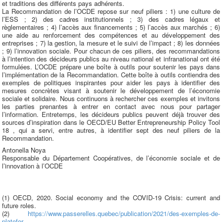
et traditions des différents pays adhérents.
La Recommandation de l’OCDE repose sur neuf piliers : 1) une culture de
l’ESS ; 2) des cadres institutionnels ; 3) des cadres légaux et
règlementaires ; 4) l’accès aux financements ; 5) l’accès aux marchés ; 6)
une aide au renforcement des compétences et au développement des
entreprises ; 7) la gestion, la mesure et le suivi de l’impact ; 8) les données
; 9) l’innovation sociale. Pour chacun de ces piliers, des recommandations
à l’intention des décideurs publics au niveau national et infranational ont été
formulées. L’OCDE prépare une boîte à outils pour soutenir les pays dans
l’implémentation de la Recommandation. Cette boîte à outils contiendra des
exemples de politiques inspirantes pour aider les pays à identifier des
mesures concrètes visant à soutenir le développement de l’économie
sociale et solidaire. Nous continuons à rechercher ces exemples et invitons
les parties prenantes à entrer en contact avec nous pour partager
l’information. Entretemps, les décideurs publics peuvent déjà trouver des
sources d’inspiration dans le OECD/EU Better Entrepreneurship Policy Tool
18 , qui a servi, entre autres, à identifier sept des neuf piliers de la
Recommandation.
Antonella Noya
Responsable du Département Coopératives, de l’économie sociale et de
l’innovation à l’OCDE
(1) OECD, 2020. Social economy and the COVID-19 Crisis: current and
future roles.
(2)
https://www.passerelles.quebec/publication/2021/des-exemples-de-
platefor...