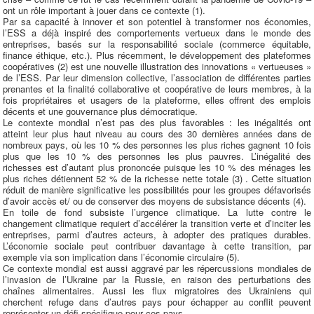
ont un rôle important à jouer dans ce contexte (1).
Par sa capacité à innover et son potentiel à transformer nos économies,
l’ESS a déjà inspiré des comportements vertueux dans le monde des
entreprises, basés sur la responsabilité sociale (commerce équitable,
finance éthique, etc.). Plus récemment, le développement des plateformes
coopératives (2) est une nouvelle illustration des innovations « vertueuses »
de l’ESS. Par leur dimension collective, l’association de différentes parties
prenantes et la finalité collaborative et coopérative de leurs membres, à la
fois propriétaires et usagers de la plateforme, elles offrent des emplois
décents et une gouvernance plus démocratique.
Le contexte mondial n’est pas des plus favorables : les inégalités ont
atteint leur plus haut niveau au cours des 30 dernières années dans de
nombreux pays, où les 10 % des personnes les plus riches gagnent 10 fois
plus que les 10 % des personnes les plus pauvres. L’inégalité des
richesses est d’autant plus prononcée puisque les 10 % des ménages les
plus riches détiennent 52 % de la richesse nette totale (3) . Cette situation
réduit de manière significative les possibilités pour les groupes défavorisés
d’avoir accès et/ ou de conserver des moyens de subsistance décents (4).
En toile de fond subsiste l’urgence climatique. La lutte contre le
changement climatique requiert d’accélérer la transition verte et d’inciter les
entreprises, parmi d’autres acteurs, à adopter des pratiques durables.
L’économie sociale peut contribuer davantage à cette transition, par
exemple via son implication dans l’économie circulaire (5).
Ce contexte mondial est aussi aggravé par les répercussions mondiales de
l’invasion de l’Ukraine par la Russie, en raison des perturbations des
chaînes alimentaires. Aussi les flux migratoires des Ukrainiens qui
cherchent refuge dans d’autres pays pour échapper au conflit peuvent
représenter un défi spécifique pour ces pays.