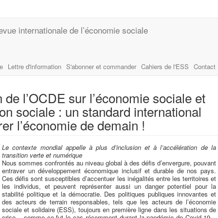
evue internationale de l’économie sociale
le
Lettre d'information
S'abonner et commander
Cahiers de l'ESS
Contact
de l’OCDE sur l’économie sociale et
tion sociale : un standard international
rer l’économie de demain !
Le contexte mondial appelle à plus d’inclusion et à l’accélération de la
transition verte et numérique
Nous sommes confrontés au niveau global à des défis d’envergure, pouvant
entraver un développement économique inclusif et durable de nos pays.
Ces défis sont susceptibles d’accentuer les inégalités entre les territoires et
les individus, et peuvent représenter aussi un danger potentiel pour la
stabilité politique et la démocratie. Des politiques publiques innovantes et
des acteurs de terrain responsables, tels que les acteurs de l’économie
sociale et solidaire (ESS), toujours en première ligne dans les situations de
crise – comme ce fut le cas récemment durant la pandémie de Covid-19 –