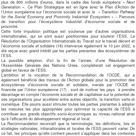
plus de 800 millions d’euros, dans le cadre des fonds européens «
Next
Generation
». Ce Plan Stratégique est en ligne avec le Plan d’Action de
l’Union européenne sur l’économie sociale et avec le «
Transition Pathway
for the Social Economy and Proximity Industrial Ecosystem
» – Parcours
de transition pour l’écosystème industriel d’économie sociale et de
proximité.
Cette forte impulsion politique est soutenue par d’autres organisations
internationales, qui se sont aussi positionnées pour soutenir l’ESS. La
Résolution de l’Organisation Internationale du Travail sur le travail décent et
l’économie sociale et solidaire (16) intervenue également le 10 juin 2022, a
été reçue avec grand intérêt par les parties prenantes des écosystèmes de
l’ESS.
La possible adoption, d’ici la fin de l’année, d’une Résolution de
l’Assemblée Générale des Nations Unies, compléterait cet engagement
global en faveur de l’ESS.
L’ambition et la vocation de la Recommandation de l’OCDE, qui a
également bénéficié des travaux de l’Action globale pour la promotion des
écosystèmes d’économie sociale et solidaire, menée par l’OCDE et
financée par l’Union européenne (17) , sont de motiver les pays à prendre
davantage en compte l’économie sociale et de capitaliser sur le potentiel de
ses organisations pour accélérer entre autres objectifs, la transition verte et
numérique. Elle pourra aussi stimuler toutes les parties prenantes à adopter
les mesures les plus appropriées pour optimiser la capacité de l’ESS à
contribuer aux grands objectifs socio-économiques au niveau national ainsi
qu’à l’efficacité du développement régional et local.
La Recommandation reconnaît que la terminologie, les définitions, lois et
stratégies nationales, infranationales et locales de l’ESS peuvent varier. De
ce fait, les principes qu’elle contient peuvent s’appliquer dans les contextes