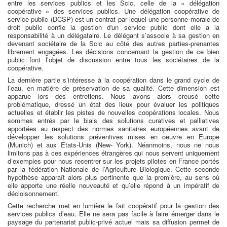
entre les services publics et les Scic, celle de la « délégation
coopérative » des services publics. Une délégation coopérative de
service public (DCSP) est un contrat par lequel une personne morale de
droit public confie la gestion d'un service public dont elle a la
responsabilité à un délégataire. Le délégant s’associe à sa gestion en
devenant sociétaire de la Scic au côté des autres parties-prenantes
librement engagées. Les décisions concernant la gestion de ce bien
public font l’objet de discussion entre tous les sociétaires de la
coopérative.
La dernière partie s’intéresse à la coopération dans le grand cycle de
l’eau, en matière de préservation de sa qualité. Cette dimension est
apparue lors des entretiens. Nous avons alors creusé cette
problématique, dressé un état des lieux pour évaluer les politiques
actuelles et établir les pistes de nouvelles coopérations locales. Nous
sommes entrés par le biais des solutions curatives et palliatives
apportées au respect des normes sanitaires européennes avant de
développer les solutions préventives mises en oeuvre en Europe
(Munich) et aux Etats-Unis (New- York). Néanmoins, nous ne nous
limitons pas à ces expériences étrangères qui nous servent uniquement
d’exemples pour nous recentrer sur les projets pilotes en France portés
par la fédération Nationale de l’Agriculture Biologique. Cette seconde
hypothèse apparaît alors plus pertinente que la première, au sens où
elle apporte une réelle nouveauté et qu’elle répond à un impératif de
décloisonnement.
Cette recherche met en lumière le fait coopératif pour la gestion des
services publics d’eau. Elle ne sera pas facile à faire émerger dans le
paysage du partenariat public-privé actuel mais sa diffusion permet de