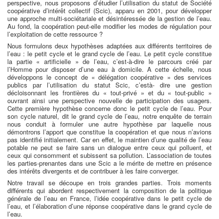
perspective, nous proposons d’étudier l’utilisation du statut de Société
coopérative d’intérêt collectif (Scic), apparu en 2001, pour développer
une approche multi-sociétariale et désintéressée de la gestion de l’eau.
Au fond, la coopération peut-elle modifier les modes de régulation pour
l’exploitation de cette ressource ?
Nous formulons deux hypothèses adaptées aux différents territoires de
l’eau : le petit cycle et le grand cycle de l’eau. Le petit cycle constitue
la partie « artificielle » de l’eau, c’est-à-dire le parcours créé par
l’Homme pour disposer d’une eau à domicile. A cette échelle, nous
développons le concept de « délégation coopérative » des services
publics par l’utilisation du statut Scic, c’està- dire une gestion
décloisonnant les frontières du « tout-privé » et du « tout-public »
ouvrant ainsi une perspective nouvelle de participation des usagers.
Cette première hypothèse concerne donc le petit cycle de l’eau. Pour
son cycle naturel, dit le grand cycle de l’eau, notre enquête de terrain
nous conduit à formuler une autre hypothèse par laquelle nous
démontrons l’apport que constitue la coopération et que nous n’avions
pas identifié initialement. Car en effet, le maintien d’une qualité de l’eau
potable ne peut se faire sans un dialogue entre ceux qui polluent, et
ceux qui consomment et subissent sa pollution. L’association de toutes
les parties-prenantes dans une Scic a le mérite de mettre en présence
des intérêts divergents et de contribuer à les faire converger.
Notre travail se découpe en trois grandes parties. Trois moments
différents qui abordent respectivement la composition de la politique
générale de l’eau en France, l’idée coopérative dans le petit cycle de
l’eau, et l’élaboration d’une réponse coopérative dans le grand cycle de
l’eau.