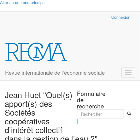
Aller au contenu principal
Cairn.info
Connexion
Revue internationale de l’économie sociale
Toggle
naviga
Jean Huet "Quel(s)
Formulaire
de
apport(s) des
recherche
Sociétés
coopératives
Rechercher
d’intérêt collectif
dans la gestion de l’eau ?"