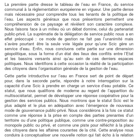
La première partie dresse le tableau de l’eau en France, du service
communal à la règlementation européenne en vigueur. Une partie dense
mais nécessaire pour comprendre tous les tenants de la politique de
l’eau. Les aspects généraux que nous présentons permettent une
compréhension de ce paysage et révèlent son caractère complexe.
Nous faisons face à un milieu où un débat domine, celui du partenariat
public-privé. La suprématie de la délégation de service public nous a en
effet préoccupé : ce mode de gestion ne fait pas l’unanimité mais
s’avère pourtant être la seule voie légale pour qu’une Scic gère un
service d’eau. Enfin, nous concluons cette partie sur une dimension
géopolitique, sous la forme d’un état des lieux des conflits entre l’Etat
et les bassins versants ainsi qu’au sein de ces derniers espaces
politiques. Nous identifions à cette occasion la réalité de la participation
des citoyens dans l’organisation générale de la gestion de l’eau.
Cette partie introductive sur l’eau en France sert de point de départ
pour, dans la seconde partie, répondre à notre interrogation sur la
capacité d’une Scic à prendre en charge un service d’eau potable. Ce
statut, que nous qualifions de moderne au regard de l’apparition du
multisociétariat, permet de développer une réponse coopérative pour la
gestion des services publics. Nous montrons que le statut Scic est le
plus adapté et le plus en adéquation avec l’émergence de nouveaux
mode de gouvernance public-privé. Nous considérons à la fois ce statut
comme une réponse à la prise en compte des parties prenantes d’un
territoire ou d’une politique publique, comme une contre-proposition au
monopole public ou privé, et comme une piste pour réfléchir à la place
des citoyens dans les affaires courantes de la cité. Cette analyse nous
conduira à conceptualiser une nouvelle notion qui fait écho à la relation