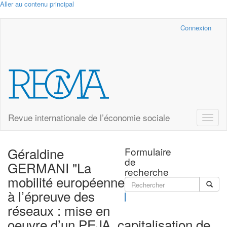
Aller au contenu principal
Cairn.info
Connexion
Revue internationale de l’économie sociale
Toggle
naviga
Géraldine
Formulaire
de
GERMANI "La
recherche
mobilité européenne
à l’épreuve des
Rechercher
réseaux : mise en
oeuvre d’un PEJA, capitalisation de