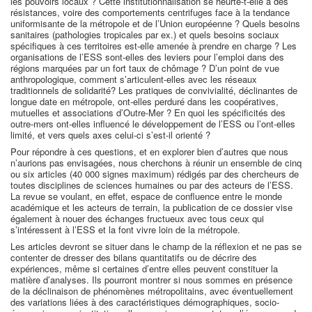
les pouvoirs locaux ? Cette institutionnalisation se heurte-t-elle à des
résistances, voire des comportements centrifuges face à la tendance
uniformisante de la métropole et de l’Union européenne ? Quels besoins
sanitaires (pathologies tropicales par ex.) et quels besoins sociaux
spécifiques à ces territoires est-elle amenée à prendre en charge ? Les
organisations de l’ESS sont-elles des leviers pour l’emploi dans des
régions marquées par un fort taux de chômage ? D’un point de vue
anthropologique, comment s’articulent-elles avec les réseaux
traditionnels de solidarité? Les pratiques de convivialité, déclinantes de
longue date en métropole, ont-elles perduré dans les coopératives,
mutuelles et associations d’Outre-Mer ? En quoi les spécificités des
outre-mers ont-elles influencé le développement de l’ESS ou l’ont-elles
limité, et vers quels axes celui-ci s’est-il orienté ?
Pour répondre à ces questions, et en explorer bien d’autres que nous
n’aurions pas envisagées, nous cherchons à réunir un ensemble de cinq
ou six articles (40 000 signes maximum) rédigés par des chercheurs de
toutes disciplines de sciences humaines ou par des acteurs de l’ESS.
La revue se voulant, en effet, espace de confluence entre le monde
académique et les acteurs de terrain, la publication de ce dossier vise
également à nouer des échanges fructueux avec tous ceux qui
s’intéressent à l’ESS et la font vivre loin de la métropole.
Les articles devront se situer dans le champ de la réflexion et ne pas se
contenter de dresser des bilans quantitatifs ou de décrire des
expériences, même si certaines d’entre elles peuvent constituer la
matière d’analyses. Ils pourront montrer si nous sommes en présence
de la déclinaison de phénomènes métropolitains, avec éventuellement
des variations liées à des caractéristiques démographiques, socio-