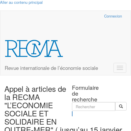
Aller au contenu principal
Cairn.info
Connexion
Revue internationale de l’économie sociale
Toggle
naviga
Appel à articles de
Formulaire
de
la RECMA
recherche
"L’ECONOMIE
SOCIALE ET
Rechercher
SOLIDAIRE EN
OUTRE-MER" ( jusqu’au 15 janvier