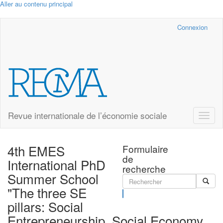
Aller au contenu principal
Cairn.info
Connexion
Revue internationale de l’économie sociale
Toggle
naviga
4th EMES
Formulaire
de
International PhD
recherche
Summer School
"The three SE
Rechercher
pillars: Social
Entrepreneurship, Social Economy