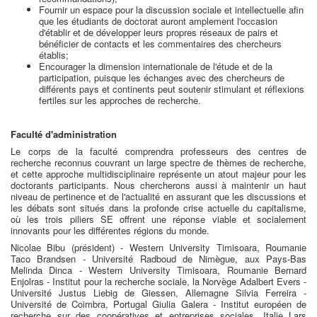
Fournir un espace pour la discussion sociale et intellectuelle afin
que les étudiants de doctorat auront amplement l'occasion
d'établir et de développer leurs propres réseaux de pairs et
bénéficier de contacts et les commentaires des chercheurs
établis;
Encourager la dimension internationale de l'étude et de la
participation, puisque les échanges avec des chercheurs de
différents pays et continents peut soutenir stimulant et réflexions
fertiles sur les approches de recherche.
Faculté d'administration
Le corps de la faculté comprendra professeurs des centres de
recherche reconnus couvrant un large spectre de thèmes de recherche,
et cette approche multidisciplinaire représente un atout majeur pour les
doctorants participants. Nous chercherons aussi à maintenir un haut
niveau de pertinence et de l'actualité en assurant que les discussions et
les débats sont situés dans la profonde crise actuelle du capitalisme,
où les trois piliers SE offrent une réponse viable et socialement
innovants pour les différentes régions du monde.
Nicolae Bibu (président) - Western University Timisoara, Roumanie
Taco Brandsen - Université Radboud de Nimègue, aux Pays-Bas
Melinda Dinca - Western University Timisoara, Roumanie Bernard
Enjolras - Institut pour la recherche sociale, la Norvège Adalbert Evers -
Université Justus Liebig de Giessen, Allemagne Silvia Ferreira -
Université de Coimbra, Portugal Giulia Galera - Institut européen de
recherche sur des coopératives et entreprises sociales, Italie Lars