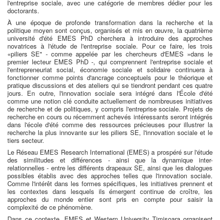
l'entreprise sociale, avec une catégorie de membres dédier pour les
doctorants.
À une époque de profonde transformation dans la recherche et la
politique moyen sont conçus, organisés et mis en œuvre, la quatrième
université d'été EMES PhD cherchera à introduire des approches
novatrices à l'étude de l'entreprise sociale. Pour ce faire, les trois
«piliers SE" - comme appelée par les chercheurs d'EMES »dans le
premier lecteur EMES PhD -, qui comprennent l'entreprise sociale et
l'entrepreneuriat social, économie sociale et solidaire continuera à
fonctionner comme points d'ancrage conceptuels pour le théorique et
pratique discussions et des ateliers qui se tiendront pendant ces quatre
jours. En outre, l'innovation sociale sera intégré dans l'École d'été
comme une notion clé conduite actuellement de nombreuses initiatives
de recherche et de politiques, y compris l'entreprise sociale. Projets de
recherche en cours ou récemment achevés intéressants seront intégrés
dans l'école d'été comme des ressources précieuses pour illustrer la
recherche la plus innovante sur les piliers SE, l'innovation sociale et le
tiers secteur.
Le Réseau EMES Research International (EMES) a prospéré sur l'étude
des similitudes et différences - ainsi que la dynamique inter-
relationnelles - entre les différents drapeaux SE, ainsi que les dialogues
possibles établis avec des approches telles que l'innovation sociale.
Comme l'intérêt dans les formes spécifiques, les initiatives prennent et
les contextes dans lesquels ils émergent continue de croître, les
approches du monde entier sont pris en compte pour saisir la
complexité de ce phénomène.
Dans ce contexte, EMES et Western University Timisoara organisent