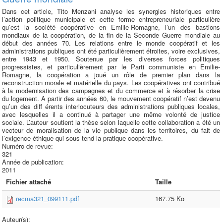
Dans cet article, Tito Menzani analyse les synergies historiques entre
l’action politique municipale et cette forme entrepreneuriale particulière
qu’est la société coopérative en Emilie-Romagne, l’un des bastions
mondiaux de la coopération, de la fin de la Seconde Guerre mondiale au
début des années 70. Les relations entre le monde coopératif et les
administrations publiques ont été particulièrement étroites, voire exclusives,
entre 1943 et 1950. Soutenue par les diverses forces politiques
progressistes, et particulièrement par le Parti communiste en Emilie-
Romagne, la coopération a joué un rôle de premier plan dans la
reconstruction morale et matérielle du pays. Les coopératives ont contribué
à la modernisation des campagnes et du commerce et à résorber la crise
du logement. A partir des années 60, le mouvement coopératif n’est devenu
qu’un des diff érents interlocuteurs des administrations publiques locales,
avec lesquelles il a continué à partager une même volonté de justice
sociale. L’auteur soutient la thèse selon laquelle cette collaboration a été un
vecteur de moralisation de la vie publique dans les territoires, du fait de
l’exigence éthique qui sous-tend la pratique coopérative.
Numéro de revue:
321
Année de publication:
2011
Fichier attaché
Taille
recma321_099111.pdf
167.75 Ko
Auteur(s):