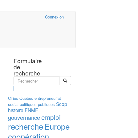
Cairn.info
Connexion
Formulaire
de
recherche
Rechercher
Ciriec
Québec
entrepreneuriat
Scop
social
politiques publiques
histoire
FNMF
emploi
gouvernance
recherche
Europe
coopération