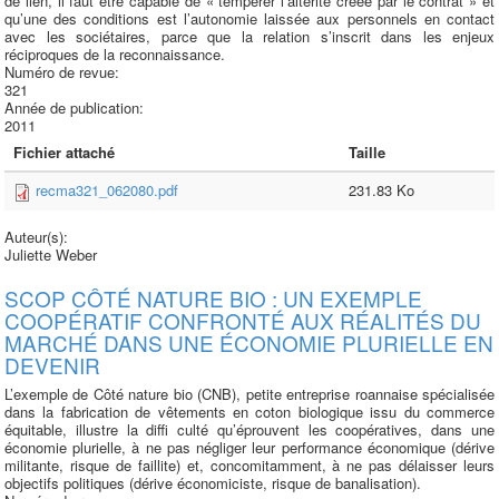
de lien, il faut être capable de « tempérer l’altérité créée par le contrat » et
qu’une des conditions est l’autonomie laissée aux personnels en contact
avec les sociétaires, parce que la relation s’inscrit dans les enjeux
réciproques de la reconnaissance.
Numéro de revue:
321
Année de publication:
2011
Fichier attaché
Taille
recma321_062080.pdf
231.83 Ko
Auteur(s):
Juliette Weber
SCOP CÔTÉ NATURE BIO : UN EXEMPLE
COOPÉRATIF CONFRONTÉ AUX RÉALITÉS DU
MARCHÉ DANS UNE ÉCONOMIE PLURIELLE EN
DEVENIR
L’exemple de Côté nature bio (CNB), petite entreprise roannaise spécialisée
dans la fabrication de vêtements en coton biologique issu du commerce
équitable, illustre la diffi culté qu’éprouvent les coopératives, dans une
économie plurielle, à ne pas négliger leur performance économique (dérive
militante, risque de faillite) et, concomitamment, à ne pas délaisser leurs
objectifs politiques (dérive économiciste, risque de banalisation).