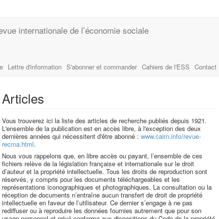
evue internationale de l’économie sociale
le
Lettre d'information
S'abonner et commander
Cahiers de l'ESS
Contact
Articles
Vous trouverez ici la liste des articles de recherche publiés depuis 1921.
L'ensemble de la publication est en accès libre, à l'exception des deux
dernières années qui nécessitent d'être abonné :
www.cairn.info/revue-
recma.html
.
Nous vous rappelons que, en libre accès ou payant, l’ensemble de ces
fichiers relève de la législation française et internationale sur le droit
d’auteur et la propriété intellectuelle. Tous les droits de reproduction sont
réservés, y compris pour les documents téléchargeables et les
représentations iconographiques et photographiques. La consultation ou la
réception de documents n’entraîne aucun transfert de droit de propriété
intellectuelle en faveur de l’utilisateur. Ce dernier s’engage à ne pas
rediffuser ou à reproduire les données fournies autrement que pour son
usage personnel et privé conforme aux dispositions du Code de la propriété