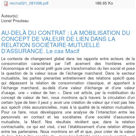
recma321_081098.pdf
186.65 Ko
Auteur(s):
Lionel Prouteau
AU-DELÀ DU CONTRAT : LA MOBILISATION DU
CONCEPT DE VALEUR DE LIEN DANS LA
RELATION SOCIÉTAIRE-MUTUELLE
D’ASSURANCE. Le cas Macif
Le contexte de changement global dans les rapports entre acteurs de la
consommation caractérisé par l’eff acement des frontières entre
l’économique et le social préfi gure une transformation du lien social et pose
la question de la valeur issue de l’échange marchand. Dans le secteur
mutualiste, les parties prenantes entretiennent des relations spécifi ques
qui dépassent la relation de consommation classique, et apportent à
l’échange marchand, au-delà d’une valeur d’échange et d’une valeur
d’usage, une « valeur de lien ». Dans cet article, par la mobilisation du
concept de valeur de lien, nous montrons qu’à travers la circulation d’un
certain type de bien il peut y avoir une création de valeur qui n’est pas liée
aux spécifi cités assurancielles, mais à la qualité de la relation mutualiste.
Pour ce faire, nous développons une analyse de l’interaction entre les
personnels en contact et les sociétaires d’une société d’assurance
mutualiste, la Macif. Nos résultats révèlent que, dans la relation
contractuelle, ce qui est visé, c’est l’établissement d’une relation éthique
entre les partenaires. Nous montrons en eff et que, pour créer de la valeur