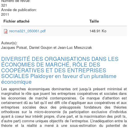
Numéro de revue:
321
Année de publication:
2011
Fichier attaché
Taille
recma321_050061.pdf
148.91 Ko
Auteur(s):
Jacques Poisat, Daniel Goujon et Jean-Luc Mieszczak
DIVERSITÉ DES ORGANISATIONS DANS LES
ÉCONOMIES DE MARCHÉ, RÔLE DES
COOPÉRATIVES ET DES ENTREPRISES
SOCIALES Plaidoyer en faveur d’un pluralisme
économique
Les approches économiques dominantes ont jusqu’à présent minimisé et
marginalisé le rôle que jouent les entreprises coopératives et sociales dans
les économies de marché contemporaines. Ce manque d’attention est
certainement dû au fait qu’il est diffi cile d’appliquer aux coopératives et aux
entreprises sociales deux des présupposés fondateurs des théories
orthodoxes sur la micro-économie (la participation exclusive d’individus
ayant à coeur leur intérêt propre, d’une part, et la maximisation des profi ts,
d’autre part) comme uniques objectifs de l’entreprise. L’inadéquation entre la
théorie et la réalité a mené à une sous-estimation du potentiel de