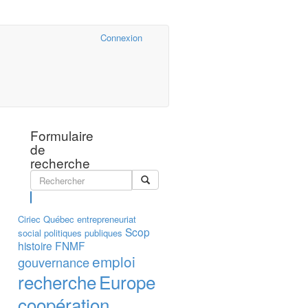
Cairn.info
Connexion
Formulaire
de
recherche
Rechercher
Ciriec
Québec
entrepreneuriat
Scop
social
politiques publiques
histoire
FNMF
emploi
gouvernance
recherche
Europe
coopération