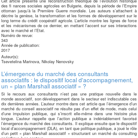
Cet article présente une reconstruction théorique de l’évolution historique
des fi nances sociales agricoles en Bulgarie, depuis la période de l’Empire
ottoman jusqu’à la Première Guerre mondiale. Les auteurs s’attachent à
décrire la genèse, la transformation et les formes de développement sur le
long terme du crédit coopératif agricole. L’article montre les lignes de force
et les mécanismes de ce dernier, en mettant l’accent sur ses interactions
avec le marché et l’Etat.
Numéro de revue:
343
Année de publication:
2017
Auteur(s):
Tsevetelina Marinova, Nikolay Nenovsky
L’émergence du marché des consultants
associatifs : le dispositif local d'accompagnement,
un « plan Marshall associatif » ?
Si le recours aux consultants n’est pas une pratique nouvelle dans le
monde associatif, son développement dans le secteur est indiscutable ces
dix dernières années. L’auteur montre dans cet article que l’émergence d’un
marché du conseil associatif ne résulte pas d’un effet de mode, mais celui
d’une impulsion publique, qui s’inscrit elle-même dans une histoire plus
longue. L’auteur rappelle que l’action publique a indéniablement favorisé
l’émergence du marché des consultants. Il explique ensuite que le dispositif
local d’accompagnement (DLA), en tant que politique publique, a joué le rôle
d’un petit « plan Marshall associatif » structurant un marché du consulting