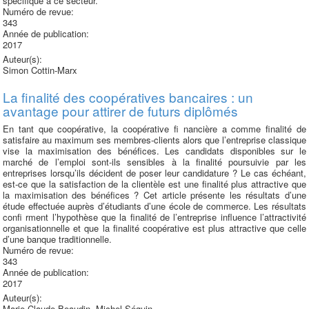
spécifique à ce secteur.
Numéro de revue:
343
Année de publication:
2017
Auteur(s):
Simon Cottin-Marx
La finalité des coopératives bancaires : un
avantage pour attirer de futurs diplômés
En tant que coopérative, la coopérative fi nancière a comme finalité de
satisfaire au maximum ses membres-clients alors que l’entreprise classique
vise la maximisation des bénéfices. Les candidats disponibles sur le
marché de l’emploi sont-ils sensibles à la finalité poursuivie par les
entreprises lorsqu’ils décident de poser leur candidature ? Le cas échéant,
est-ce que la satisfaction de la clientèle est une finalité plus attractive que
la maximisation des bénéfices ? Cet article présente les résultats d’une
étude effectuée auprès d’étudiants d’une école de commerce. Les résultats
confi rment l’hypothèse que la finalité de l’entreprise influence l’attractivité
organisationnelle et que la finalité coopérative est plus attractive que celle
d’une banque traditionnelle.
Numéro de revue:
343
Année de publication:
2017
Auteur(s):
Marie-Claude Beaudin, Michel Séguin