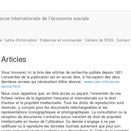
evue internationale de l’économie sociale
le
Lettre d'information
S'abonner et commander
Cahiers de l'ESS
Contact
Articles
Vous trouverez ici la liste des articles de recherche publiés depuis 1921.
L'ensemble de la publication est en accès libre, à l'exception des deux
dernières années qui nécessitent d'être abonné :
www.cairn.info/revue-
recma.html
.
Nous vous rappelons que, en libre accès ou payant, l’ensemble de ces
fichiers relève de la législation française et internationale sur le droit
d’auteur et la propriété intellectuelle. Tous les droits de reproduction sont
réservés, y compris pour les documents téléchargeables et les
représentations iconographiques et photographiques. La consultation ou la
réception de documents n’entraîne aucun transfert de droit de propriété
intellectuelle en faveur de l’utilisateur. Ce dernier s’engage à ne pas
rediffuser ou à reproduire les données fournies autrement que pour son
usage personnel et privé conforme aux dispositions du Code de la propriété