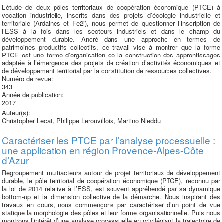
L’étude de deux pôles territoriaux de coopération économique (PTCE) à
vocation industrielle, inscrits dans des projets d’écologie industrielle et
territoriale (Ardaines et Fe2i), nous permet de questionner l’inscription de
l’ESS à la fois dans les secteurs industriels et dans le champ du
développement durable. Ancré dans une approche en termes de
patrimoines productifs collec­tifs, ce travail vise à montrer que la forme
PTCE est une forme d’organisation de la construction des apprentissages
adaptée à l’émergence des projets de création d’activités économiques et
de développement territorial par la constitution de ressources collectives.
Numéro de revue:
343
Année de publication:
2017
Auteur(s):
Christopher Lecat, Philippe Lerouvillois, Martino Nieddu
Caractériser les PTCE par l’analyse processuelle :
une application en région Provence-Alpes-Côte
d’Azur
Regroupement multiacteurs autour de projet territoriaux de développement
durable, le pôle territorial de coopération économique (PTCE), reconnu par
la loi de 2014 relative à l’ESS, est souvent appréhendé par sa dynamique
bottom-up et la dimension collective de la démarche. Nous inspirant des
travaux en cours, nous commençons par caractériser d’un point de vue
statique la morphologie des pôles et leur forme organisationnelle. Puis nous
montrons l’intérêt d’une analyse processuelle en privilégiant la trajectoire de