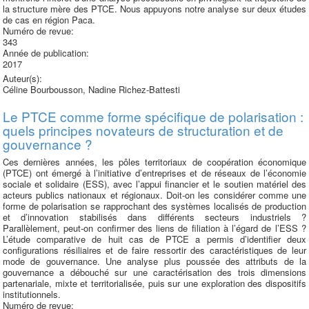
la structure mère des PTCE. Nous appuyons notre analyse sur deux études
de cas en région Paca.
Numéro de revue:
343
Année de publication:
2017
Auteur(s):
Céline Bourbousson, Nadine Richez-Battesti
Le PTCE comme forme spécifique de polarisation :
quels principes novateurs de structuration et de
gouvernance ?
Ces dernières années, les pôles territoriaux de coopération économique
(PTCE) ont émergé à l’initiative d’entreprises et de réseaux de l’économie
sociale et solidaire (ESS), avec l’appui financier et le soutien matériel des
acteurs publics nationaux et régionaux. Doit-on les considérer comme une
forme de polarisation se rapprochant des systèmes localisés de production
et d’innovation stabilisés dans différents secteurs industriels ?
Parallèlement, peut-on confirmer des liens de filiation à l’égard de l’ESS ?
L’étude comparative de huit cas de PTCE a permis d’identifier deux
configurations résiliaires et de faire ressortir des caractéristiques de leur
mode de gouvernance. Une analyse plus poussée des attributs de la
gouvernance a débouché sur une caractérisation des trois dimensions
partenariale, mixte et territorialisée, puis sur une exploration des dispositifs
institutionnels.
Numéro de revue: