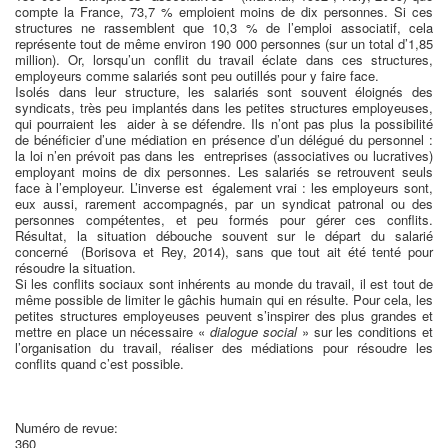
compte la France, 73,7 % emploient moins de dix personnes. Si ces
structures ne rassemblent que 10,3 % de l’emploi associatif, cela
représente tout de même environ 190 000 personnes (sur un total d’1,85
million). Or, lorsqu’un conflit du travail éclate dans ces structures,
employeurs comme salariés sont peu outillés pour y faire face.
Isolés dans leur structure, les salariés sont souvent éloignés des
syndicats, très peu implantés dans les petites structures employeuses,
qui pourraient les aider à se défendre. Ils n’ont pas plus la possibilité
de bénéficier d’une médiation en présence d’un délégué du personnel :
la loi n’en prévoit pas dans les entreprises (associatives ou lucratives)
employant moins de dix personnes. Les salariés se retrouvent seuls
face à l’employeur. L’inverse est également vrai : les employeurs sont,
eux aussi, rarement accompagnés, par un syndicat patronal ou des
personnes compétentes, et peu formés pour gérer ces conflits.
Résultat, la situation débouche souvent sur le départ du salarié
concerné (Borisova et Rey, 2014), sans que tout ait été tenté pour
résoudre la situation.
Si les conflits sociaux sont inhérents au monde du travail, il est tout de
même possible de limiter le gâchis humain qui en résulte. Pour cela, les
petites structures employeuses peuvent s’inspirer des plus grandes et
mettre en place un nécessaire «
dialogue social
» sur les conditions et
l’organisation du travail, réaliser des médiations pour résoudre les
conflits quand c’est possible.
Numéro de revue:
360