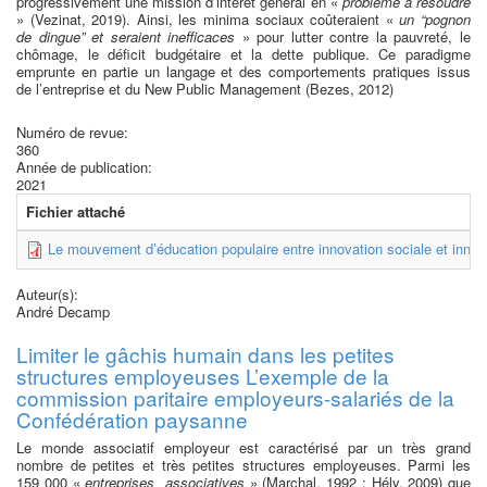
progressivement une mission d’intérêt général en «
problème à résoudre
» (Vezinat, 2019). Ainsi, les minima sociaux coûteraient «
un “pognon
de dingue” et seraient inefficaces
» pour lutter contre la pauvreté, le
chômage, le déficit budgétaire et la dette publique. Ce paradigme
emprunte en partie un langage et des comportements pratiques issus
de l’entreprise et du New Public Management (Bezes, 2012)
Numéro de revue:
360
Année de publication:
2021
Fichier attaché
Le mouvement d’éducation populaire entre innovation sociale et innova
Auteur(s):
André Decamp
Limiter le gâchis humain dans les petites
structures employeuses L’exemple de la
commission paritaire employeurs-salariés de la
Confédération paysanne
Le monde associatif employeur est caractérisé par un très grand
nombre de petites et très petites structures employeuses. Parmi les
159 000 «
entreprises associatives
» (Marchal, 1992 ; Hély, 2009) que