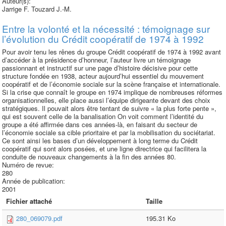
Auteur(s):
Jarrige F. Touzard J.-M.
Entre la volonté et la nécessité : témoignage sur
l’évolution du Crédit coopératif de 1974 à 1992
Pour avoir tenu les rênes du groupe Crédit coopératif de 1974 à 1992 avant
d’accéder à la présidence d’honneur, l’auteur livre un témoignage
passionnant et instructif sur une page d’histoire décisive pour cette
structure fondée en 1938, acteur aujourd’hui essentiel du mouvement
coopératif et de l’économie sociale sur la scène française et internationale.
Si la crise que connaît le groupe en 1974 implique de nombreuses réformes
organisationnelles, elle place aussi l’équipe dirigeante devant des choix
stratégiques. Il pouvait alors être tentant de suivre « la plus forte pente »,
qui est souvent celle de la banalisation On voit comment l’identité du
groupe a été affirmée dans ces années-là, en faisant du secteur de
l’économie sociale sa cible prioritaire et par la mobilisation du sociétariat.
Ce sont ainsi les bases d’un développement à long terme du Crédit
coopératif qui sont alors posées, et une ligne directrice qui facilitera la
conduite de nouveaux changements à la fin des années 80.
Numéro de revue:
280
Année de publication:
2001
Fichier attaché
Taille
280_069079.pdf
195.31 Ko