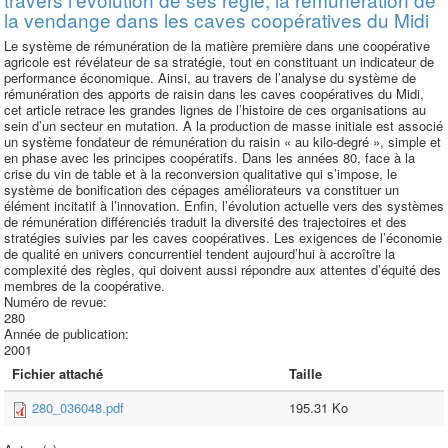
la vendange dans les caves coopératives du Midi
Le système de rémunération de la matière première dans une coopérative
agricole est révélateur de sa stratégie, tout en constituant un indicateur de
performance économique. Ainsi, au travers de l’analyse du système de
rémunération des apports de raisin dans les caves coopératives du Midi,
cet article retrace les grandes lignes de l’histoire de ces organisations au
sein d’un secteur en mutation. A la production de masse initiale est associé
un système fondateur de rémunération du raisin « au kilo-degré », simple et
en phase avec les principes coopératifs. Dans les années 80, face à la
crise du vin de table et à la reconversion qualitative qui s’impose, le
système de bonification des cépages améliorateurs va constituer un
élément incitatif à l’innovation. Enfin, l’évolution actuelle vers des systèmes
de rémunération différenciés traduit la diversité des trajectoires et des
stratégies suivies par les caves coopératives. Les exigences de l’économie
de qualité en univers concurrentiel tendent aujourd’hui à accroître la
complexité des règles, qui doivent aussi répondre aux attentes d’équité des
membres de la coopérative.
Numéro de revue:
280
Année de publication:
2001
Fichier attaché
Taille
280_036048.pdf
195.31 Ko