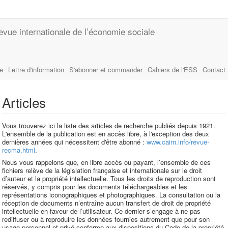
evue internationale de l’économie sociale
le
Lettre d'information
S'abonner et commander
Cahiers de l'ESS
Contact
Articles
Vous trouverez ici la liste des articles de recherche publiés depuis 1921.
L'ensemble de la publication est en accès libre, à l'exception des deux
dernières années qui nécessitent d'être abonné :
www.cairn.info/revue-
recma.html
.
Nous vous rappelons que, en libre accès ou payant, l’ensemble de ces
fichiers relève de la législation française et internationale sur le droit
d’auteur et la propriété intellectuelle. Tous les droits de reproduction sont
réservés, y compris pour les documents téléchargeables et les
représentations iconographiques et photographiques. La consultation ou la
réception de documents n’entraîne aucun transfert de droit de propriété
intellectuelle en faveur de l’utilisateur. Ce dernier s’engage à ne pas
rediffuser ou à reproduire les données fournies autrement que pour son
usage personnel et privé conforme aux dispositions du Code de la propriété