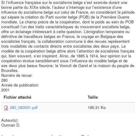
Si l’influence française sur le socialisme belge s’est exercée durant une
bonne partie du XIXe siècle, l’auteur s’interroge sur l’existence d’une
influence du socialisme belge sur celui de France, en considérant la période
qui sépare la création du Parti ouvrier belge (POB) de la Première Guerre
mondiale. Le champ précis de la coopération, dont le poids au sein du POB
constituait l’un des traits caractéristiques du mouvement socialiste belge,
offre un éclairage intéressant à cette question. L’émigration temporaire ou
définitive de travailleurs belges en France, le voyage en Belgique des
socialistes français, la collaboration commune à des revues représentent
trois modalités de contacts directs entre socialistes des deux pays. Le
modèle de la coopération belge attire alors l’attention de socialistes français
qui, bien souvent, s’en inspirent. Ainsi, de 1885 à 1914, leur opinion sur la
coopération évolue sensiblement sous l’influence du modèle belge et de
ses deux plus beaux fleurons: le Vooruit de Gand et la maison du peuple de
Bruxelles.
Numéro de revue:
280
Année de publication:
2001
Fichier attaché
Taille
280_080091.pdf
195.31 Ko
Auteur(s):
Ourman D.