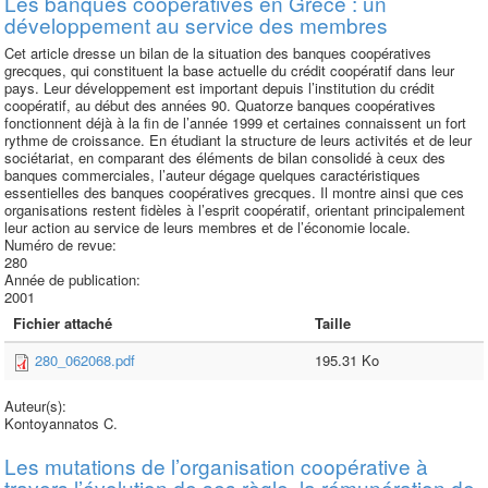
Les banques coopératives en Grèce : un
développement au service des membres
Cet article dresse un bilan de la situation des banques coopératives
grecques, qui constituent la base actuelle du crédit coopératif dans leur
pays. Leur développement est important depuis l’institution du crédit
coopératif, au début des années 90. Quatorze banques coopératives
fonctionnent déjà à la fin de l’année 1999 et certaines connaissent un fort
rythme de croissance. En étudiant la structure de leurs activités et de leur
sociétariat, en comparant des éléments de bilan consolidé à ceux des
banques commerciales, l’auteur dégage quelques caractéristiques
essentielles des banques coopératives grecques. Il montre ainsi que ces
organisations restent fidèles à l’esprit coopératif, orientant principalement
leur action au service de leurs membres et de l’économie locale.
Numéro de revue:
280
Année de publication:
2001
Fichier attaché
Taille
280_062068.pdf
195.31 Ko
Auteur(s):
Kontoyannatos C.
Les mutations de l’organisation coopérative à
travers l’évolution de ses règle, la rémunération de