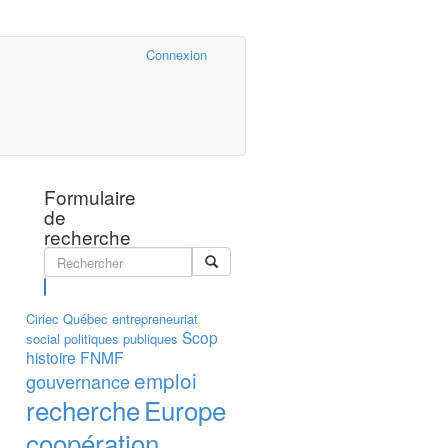
Cairn.info
Connexion
Formulaire
de
recherche
Rechercher
Ciriec
Québec
entrepreneuriat
Scop
social
politiques publiques
histoire
FNMF
emploi
gouvernance
recherche
Europe
coopération