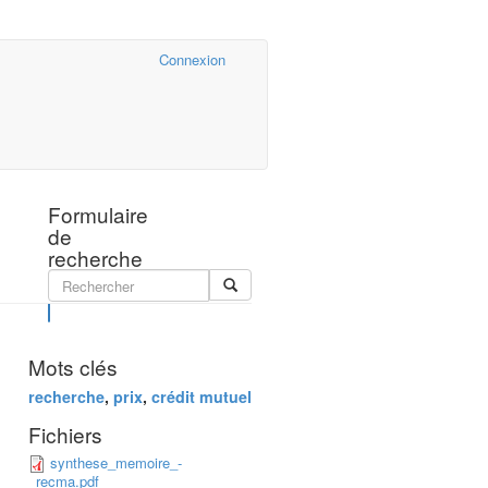
Cairn.info
Connexion
Formulaire
de
recherche
Rechercher
Mots clés
recherche
,
prix
,
crédit mutuel
Fichiers
synthese_memoire_-
_recma.pdf