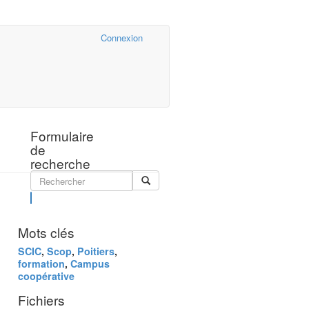
Cairn.info
Connexion
Formulaire
de
recherche
Rechercher
Mots clés
SCIC
,
Scop
,
Poitiers
,
formation
,
Campus
coopérative
Fichiers